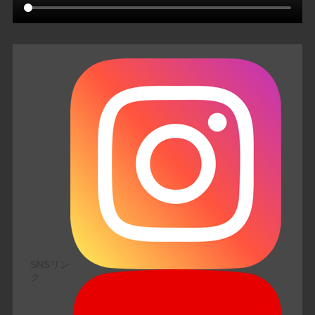
SNSリン
ク