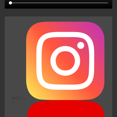
SNSリン
ク