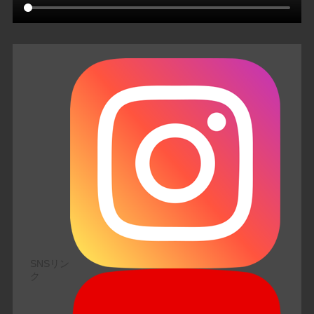
SNSリン
ク