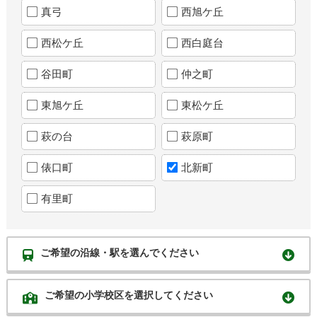
真弓
西旭ケ丘
西松ケ丘
西白庭台
谷田町
仲之町
東旭ケ丘
東松ケ丘
萩の台
萩原町
俵口町
北新町
有里町
ご希望の沿線・駅を選んでください
ご希望の小学校区を選択してください