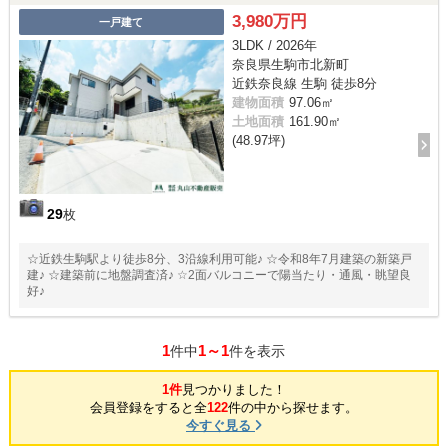
3,980万円
一戸建て
3LDK / 2026年
奈良県生駒市北新町
近鉄奈良線 生駒 徒歩8分
建物面積
97.06㎡
土地面積
161.90㎡
(48.97坪)
29
枚
☆近鉄生駒駅より徒歩8分、3沿線利用可能♪ ☆令和8年7月建築の新築戸
建♪ ☆建築前に地盤調査済♪ ☆2面バルコニーで陽当たり・通風・眺望良
好♪
1
1～1
件中
件を表示
1件
見つかりました！
会員登録をすると全
122
件の中から探せます。
今すぐ見る