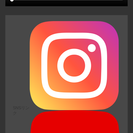
SNSリン
ク