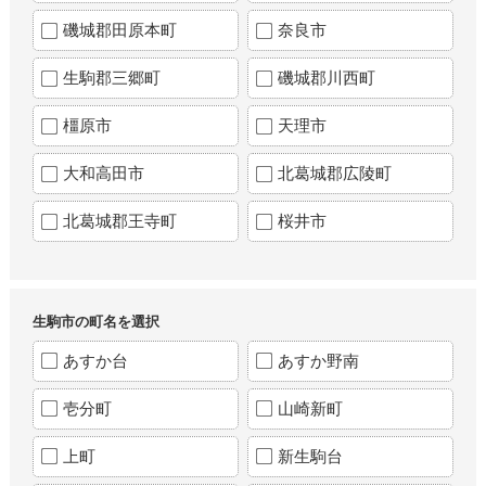
磯城郡田原本町
奈良市
生駒郡三郷町
磯城郡川西町
橿原市
天理市
大和高田市
北葛城郡広陵町
北葛城郡王寺町
桜井市
生駒市の町名を選択
あすか台
あすか野南
壱分町
山崎新町
上町
新生駒台