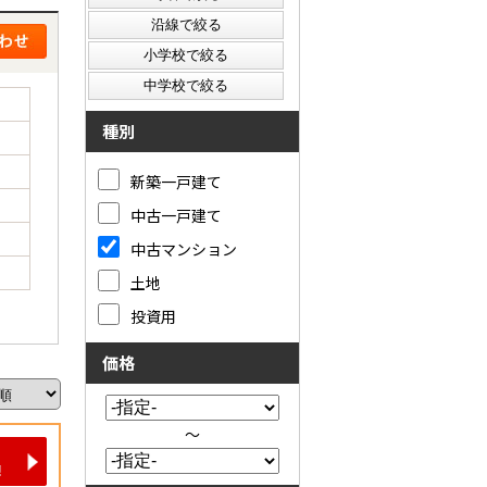
種別
新築一戸建て
中古一戸建て
中古マンション
土地
投資用
価格
～