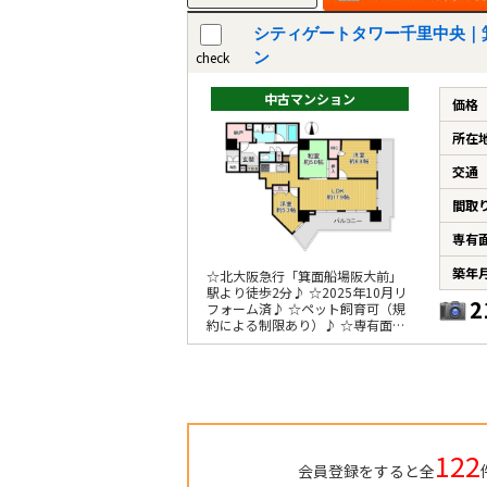
シティゲートタワー千里中央｜
check
ン
中古マンション
価格
所在
交通
間取
専有
築年
☆北大阪急行「箕面船場阪大前」
駅より徒歩2分♪ ☆2025年10月リ
2
フォーム済♪ ☆ペット飼育可（規
約による制限あり）♪ ☆専有面積
82.44m2、角住戸♪
122
会員登録をすると全