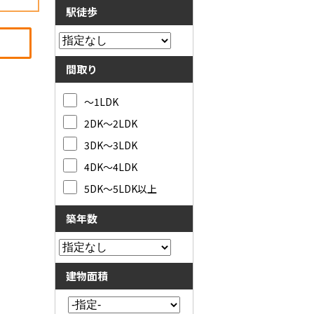
駅徒歩
間取り
～1LDK
2DK～2LDK
3DK～3LDK
4DK～4LDK
5DK～5LDK以上
築年数
建物面積