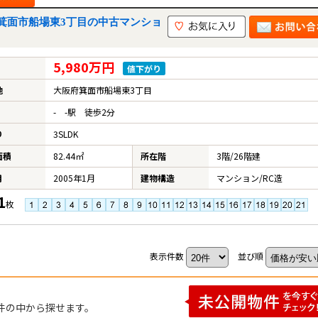
箕面市船場東3丁目の中古マンショ
5,980万円
値下がり
地
大阪府箕面市船場東3丁目
- -駅 徒歩2分
り
3SLDK
面積
82.44㎡
所在階
3階/26階建
月
2005年1月
建物構造
マンション/RC造
1
枚
表示件数
並び順
件の中から探せます。