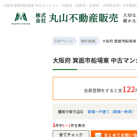
大阪府 箕面市船場東 中古マンション｜奈良県（奈良市・生駒市・大和郡山市）の不動
TOPページ
物件検索
大阪府 箕面市船場東
大阪府 箕面市船場東 中古マ
122
会員登録をすると全
種別で絞り込む
新築一戸建て（新築一軒家）
1
件中
1～1
件を表示