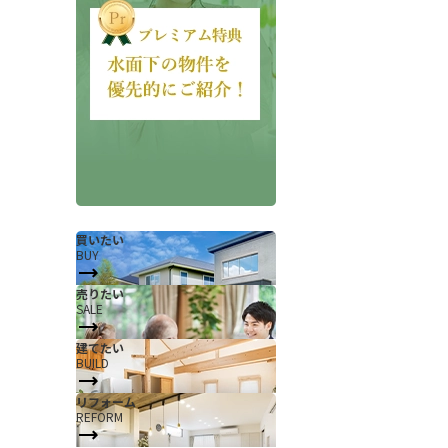
会社概要
当社について
買いたい
BUY
香芝支店紹介ページ
売りたい
SALE
ページ
採用情報
建てたい
一覧
お知らせ
BUILD
コラム
リフォーム
REFORM
スタッフ紹介