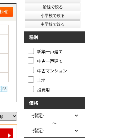
種別
新築一戸建て
中古一戸建て
中古マンション
土地
投資用
価格
～