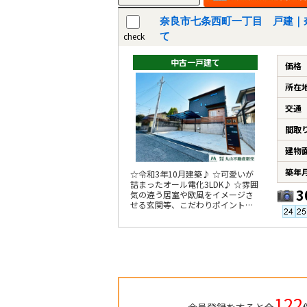
奈良市七条西町一丁目 戸建｜
check
て
中古一戸建て
価格
所在
交通
間取
建物
築年
☆令和3年10月建築♪ ☆可愛いが
詰まったオール電化3LDK♪ ☆雰囲
3
気の違う居室や欧風をイメージさ
せる玄関等、こだわりポイント有
♪ ☆室内程度良好♪
122