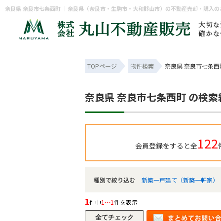
奈良県 奈良市七条西町 ｜奈良県（奈良市・生駒市・大和郡山市）の不動産売却・購入
TOPページ
物件検索
奈良県 奈良市七条西
奈良県 奈良市七条西町 の検
122
会員登録をすると全
種別で絞り込む
新築一戸建て（新築一軒家）
1
件中
1～1
件を表示