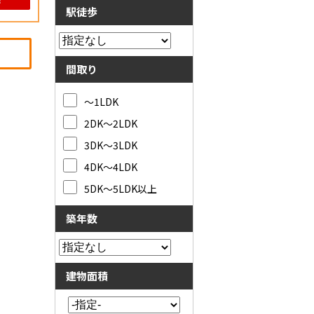
駅徒歩
間取り
～1LDK
2DK～2LDK
3DK～3LDK
4DK～4LDK
5DK～5LDK以上
築年数
建物面積