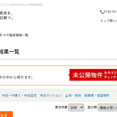
のことなら株式会社丸山不動産販売
0742-93
トップ
買い
町 の不動産情報一覧
索結果一覧
件の中から探せます。
中古一戸建て・中古住宅
中古マンション
土地・売地
投資用・収益物件
表示件数
並び順