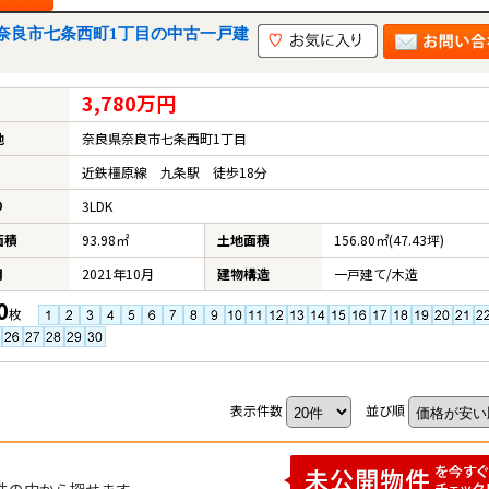
奈良市七条西町1丁目の中古一戸建
3,780万円
地
奈良県奈良市七条西町1丁目
近鉄橿原線 九条駅 徒歩18分
り
3LDK
面積
93.98㎡
土地面積
156.80㎡(47.43坪)
月
2021年10月
建物構造
一戸建て/木造
0
枚
表示件数
並び順