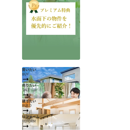
会社概要
当社について
買いたい
BUY
香芝支店紹介ページ
売りたい
SALE
ページ
採用情報
建てたい
一覧
お知らせ
BUILD
コラム
リフォーム
REFORM
スタッフ紹介