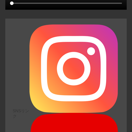
SNSリン
ク