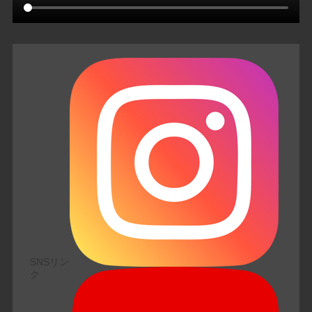
SNSリン
ク