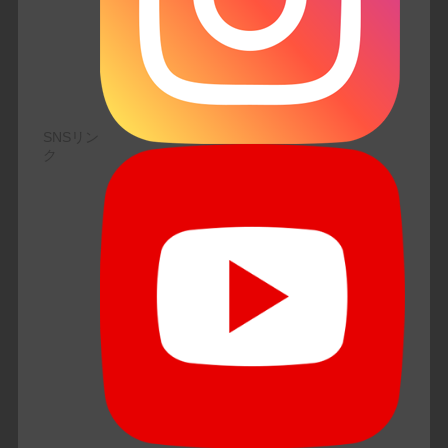
SNSリン
ク