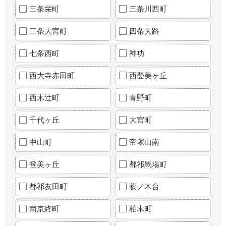
三条栄町
三条川西町
三条大宮町
四条大路
七条西町
神功
西大寺赤田町
西登美ヶ丘
西木辻町
青野町
千代ヶ丘
大宮町
中山町
帝塚山南
登美ヶ丘
都祁馬場町
都祁友田町
藤ノ木台
南京終町
柏木町