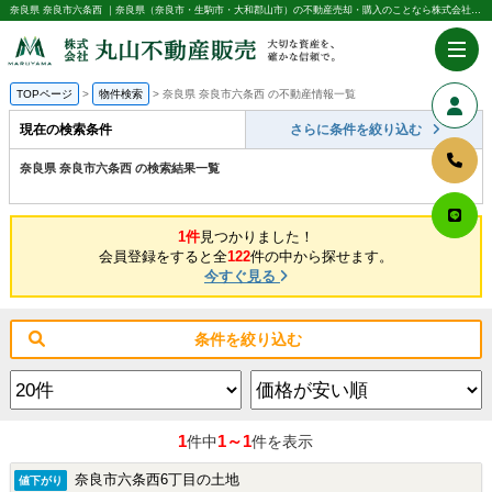
奈良県 奈良市六条西 ｜奈良県（奈良市・生駒市・大和郡山市）の不動産売却・購入のことなら株式会社丸山不動産販売
TOPページ
物件検索
奈良県 奈良市六条西 の不動産情報一覧
現在の検索条件
さらに条件を絞り込む
奈良県 奈良市六条西 の検索結果一覧
1件
見つかりました！
会員登録をすると全
122
件の中から探せます。
今すぐ見る
条件を絞り込む
1
1～1
件中
件を表示
奈良市六条西6丁目の土地
値下がり