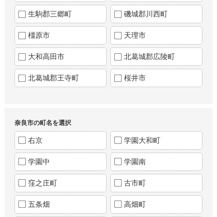
生駒郡三郷町
磯城郡川西町
橿原市
天理市
大和高田市
北葛城郡広陵町
北葛城郡王寺町
桜井市
奈良市の町名を選択
右京
学園大和町
学園中
学園南
窪之庄町
古市町
五条畑
高畑町