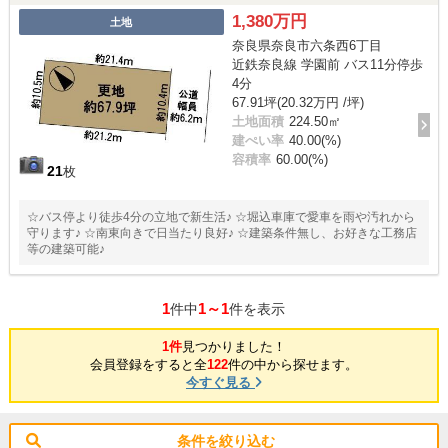
1,380万円
土地
奈良県奈良市六条西6丁目
近鉄奈良線 学園前 バス11分停歩
4分
67.91坪(20.32万円 /坪)
土地面積
224.50㎡
建ぺい率
40.00(%)
容積率
60.00(%)
21
枚
☆バス停より徒歩4分の立地で新生活♪ ☆堀込車庫で愛車を雨や汚れから
守ります♪ ☆南東向きで日当たり良好♪ ☆建築条件無し、お好きな工務店
等の建築可能♪
1
1～1
件中
件を表示
1件
見つかりました！
会員登録をすると全
122
件の中から探せます。
今すぐ見る
条件を絞り込む