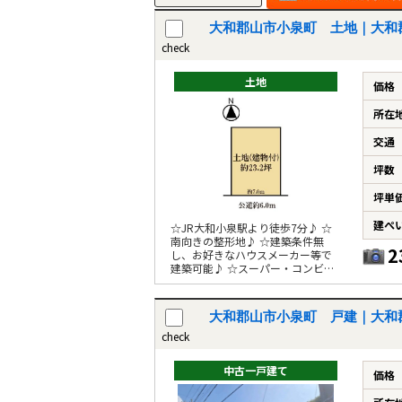
大和郡山市小泉町 土地｜大和
check
土地
価格
所在
交通
坪数
坪単
建ぺ
☆JR大和小泉駅より徒歩7分♪ ☆
南向きの整形地♪ ☆建築条件無
2
し、お好きなハウスメーカー等で
建築可能♪ ☆スーパー・コンビニ
が徒歩10分圏内♪
大和郡山市小泉町 戸建｜大和
check
中古一戸建て
価格