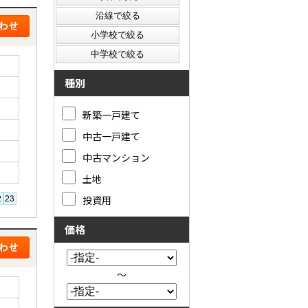
種別
新築一戸建て
中古一戸建て
中古マンション
土地
投資用
価格
～