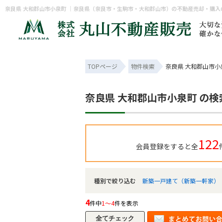
奈良県 大和郡山市小泉町 ｜奈良県（奈良市・生駒市・大和郡山市）の不動産売却・購
TOPページ
物件検索
奈良県 大和郡山市小
奈良県 大和郡山市小泉町 の
122
会員登録をすると全
種別で絞り込む
新築一戸建て（新築一軒家）
4
件中
1～4
件を表示