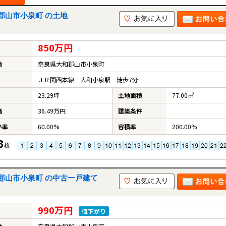
郡山市小泉町 の土地
850万円
地
奈良県大和郡山市小泉町
ＪＲ関西本線 大和小泉駅 徒歩7分
23.29坪
土地面積
77.00㎡
価
36.49万円
建築条件
い率
60.00%
容積率
200.00%
3
枚
郡山市小泉町 の中古一戸建て
990万円
値下がり