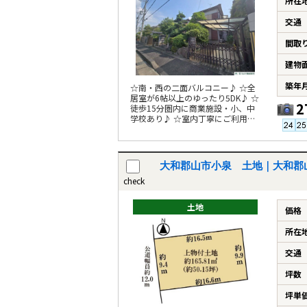
所在
交通
間取
建物
築年
☆南・西の二面バルコニー♪ ☆全
居室が6帖以上のゆったり5DK♪ ☆
2
徒歩15分圏内に商業施設・小、中
学校あり♪ ☆室内丁寧にご利用さ
れています♪
大和郡山市小泉 土地｜大和郡
check
土地
価格
所在
交通
坪数
坪単