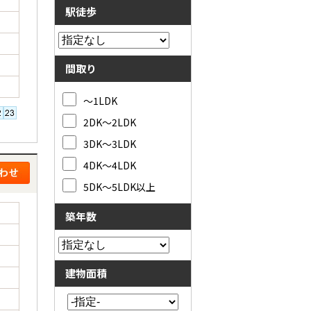
駅徒歩
間取り
～1LDK
2DK～2LDK
3DK～3LDK
4DK～4LDK
5DK～5LDK以上
築年数
建物面積