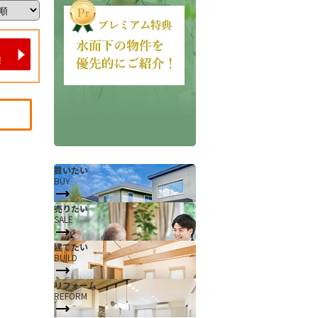
会社概要
当社について
買いたい
BUY
香芝支店紹介ページ
売りたい
SALE
ページ
採用情報
建てたい
一覧
お知らせ
BUILD
コラム
リフォーム
REFORM
スタッフ紹介