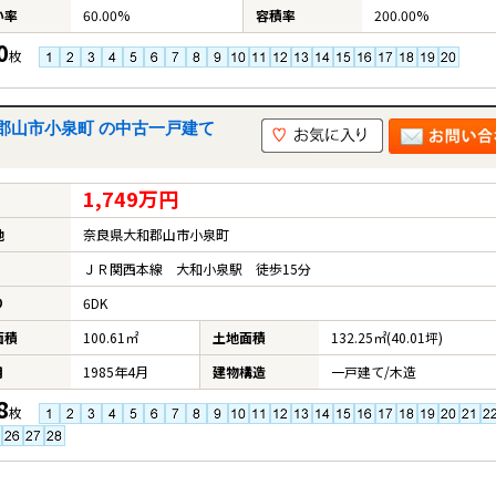
い率
60.00%
容積率
200.00%
0
枚
郡山市小泉町 の中古一戸建て
1,749万円
地
奈良県大和郡山市小泉町
ＪＲ関西本線 大和小泉駅 徒歩15分
り
6DK
面積
100.61㎡
土地面積
132.25㎡(40.01坪)
月
1985年4月
建物構造
一戸建て/木造
8
枚