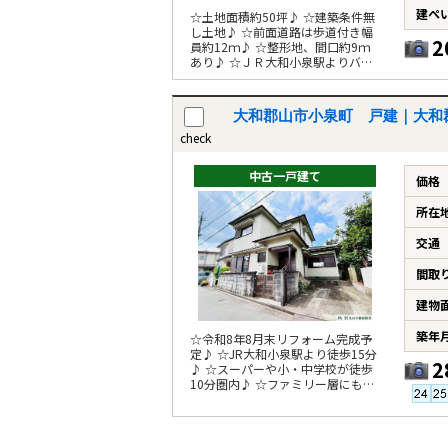
建ぺ
☆土地面積約50坪♪ ☆建築条件無
し土地♪ ☆前面道路は歩道付き幅
2
員約12ｍ♪ ☆整形地、間口約9ｍ
あり♪ ☆ＪＲ大和小泉駅よりバス
アクセス可能♪
大和郡山市小泉町 戸建｜大和
check
中古一戸建て
価格
所在
交通
間取
建物
築年
☆令和8年8月末リフォーム完成予
定♪ ☆JR大和小泉駅より徒歩15分
2
♪ ☆スーパーや小・中学校が徒歩
10分圏内♪ ☆ファミリー層にも嬉
しい6DK♪