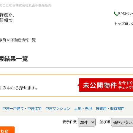
入のことなら株式会社丸山不動産販売
0742-93
トップ
買い
泉町 の不動産情報一覧
検索結果一覧
件の中から探せます。
中古一戸建て・中古住宅
中古マンション
土地・売地
投資用・収益物件
表示件数
並び順