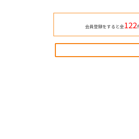
122
会員登録をすると全
購入専門ページ
買いたい
売りた
購入ガイド
条件から物件を検索
町名から探す
学区から探す
新築一戸建て