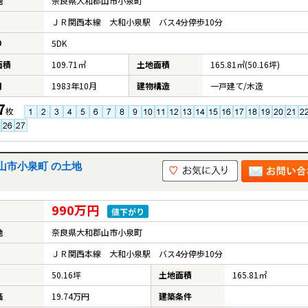
地
奈良県大和郡山市小泉町
ＪＲ関西本線 大和小泉駅 バス4分停歩10分
り
5DK
面積
109.71㎡
土地面積
165.81㎡(50.16坪)
月
1983年10月
建物構造
一戸建て/木造
7
枚
山市小泉町 の土地
990万円
値下がり
地
奈良県大和郡山市小泉町
ＪＲ関西本線 大和小泉駅 バス4分停歩10分
50.16坪
土地面積
165.81㎡
価
19.74万円
建築条件