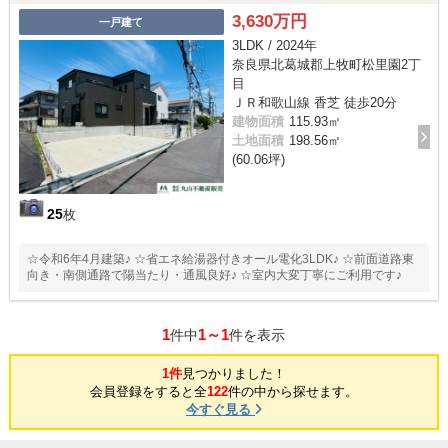
3,630万円
一戸建て
3LDK / 2024年
奈良県北葛城郡上牧町松里園2丁
目
ＪＲ和歌山線 香芝 徒歩20分
建物面積
115.93㎡
土地面積
198.56㎡
(60.06坪)
25
枚
☆令和6年4月建築♪ ☆省エネ給湯器付きオール電化3LDK♪ ☆前面道路東
向き・南側通路で陽当たり・通風良好♪ ☆室内大変丁寧にご利用です♪
1
1～1
件中
件を表示
1件
見つかりました！
会員登録をすると全
122
件の中から探せます。
今すぐ見る