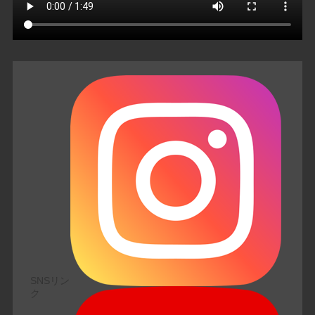
SNSリン
ク