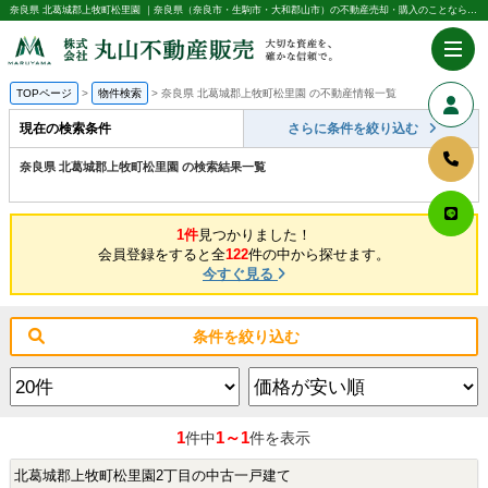
奈良県 北葛城郡上牧町松里園 ｜奈良県（奈良市・生駒市・大和郡山市）の不動産売却・購入のことなら株式会社丸山不動産販売
TOPページ
物件検索
奈良県 北葛城郡上牧町松里園 の不動産情報一覧
現在の検索条件
さらに条件を絞り込む
奈良県 北葛城郡上牧町松里園 の検索結果一覧
1件
見つかりました！
会員登録をすると全
122
件の中から探せます。
今すぐ見る
条件を絞り込む
1
1～1
件中
件を表示
北葛城郡上牧町松里園2丁目の中古一戸建て