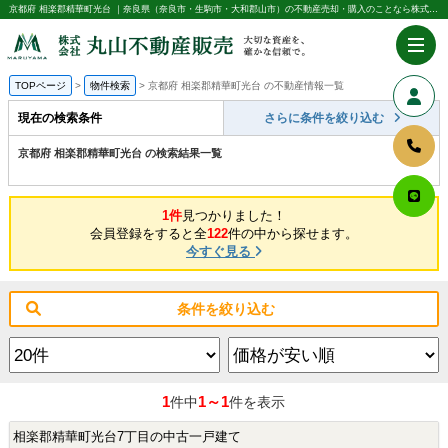
京都府 相楽郡精華町光台 ｜奈良県（奈良市・生駒市・大和郡山市）の不動産売却・購入のことなら株式会社丸山不動産販売
TOPページ
物件検索
京都府 相楽郡精華町光台 の不動産情報一覧
現在の検索条件
さらに条件を絞り込む
京都府 相楽郡精華町光台 の検索結果一覧
1件
見つかりました！
会員登録をすると全
122
件の中から探せます。
今すぐ見る
条件を絞り込む
1
1～1
件中
件を表示
相楽郡精華町光台7丁目の中古一戸建て