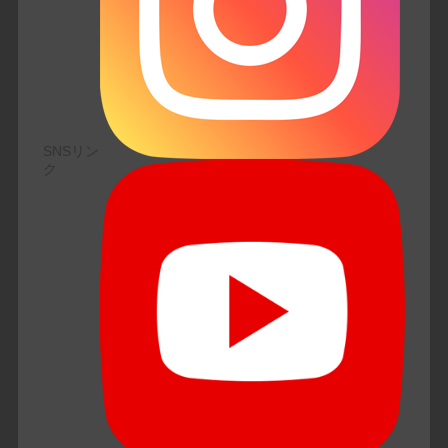
SNSリン
ク