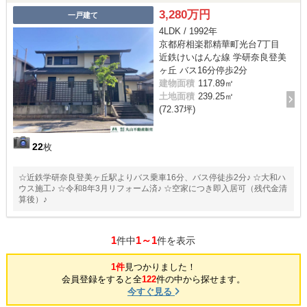
3,280万円
一戸建て
4LDK / 1992年
京都府相楽郡精華町光台7丁目
近鉄けいはんな線 学研奈良登美
ヶ丘 バス16分停歩2分
建物面積
117.89㎡
土地面積
239.25㎡
(72.37坪)
22
枚
☆近鉄学研奈良登美ヶ丘駅よりバス乗車16分、バス停徒歩2分♪ ☆大和ハ
ウス施工♪ ☆令和8年3月リフォーム済♪ ☆空家につき即入居可（残代金清
算後）♪
1
1～1
件中
件を表示
1件
見つかりました！
会員登録をすると全
122
件の中から探せます。
今すぐ見る