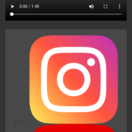
SNSリン
ク