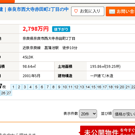
建｜奈良市西大寺赤田町2丁目の中
2,798万円
値下がり
地
奈良県奈良市西大寺赤田町2丁目
近鉄奈良線 菖蒲池駅 徒歩10分
り
4SLDK
面積
98.64㎡
土地面積
195.86㎡(59.25坪)
月
2001年5月
建物構造
一戸建て/木造
7
枚
表示件数
並び順