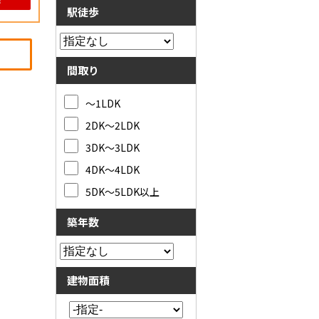
駅徒歩
間取り
～1LDK
2DK～2LDK
3DK～3LDK
4DK～4LDK
5DK～5LDK以上
築年数
建物面積