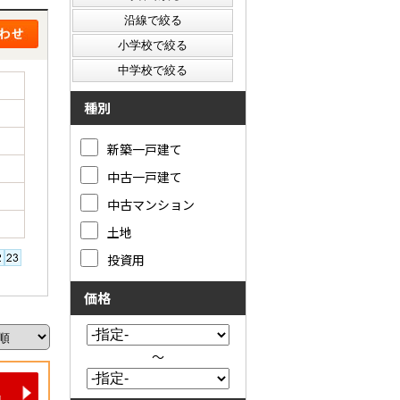
種別
新築一戸建て
中古一戸建て
中古マンション
土地
投資用
価格
～