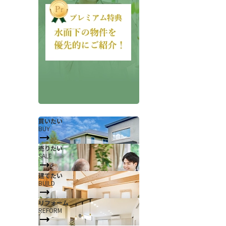
会社概要
当社について
買いたい
BUY
香芝支店紹介ページ
売りたい
SALE
ページ
採用情報
建てたい
一覧
お知らせ
BUILD
コラム
リフォーム
REFORM
スタッフ紹介