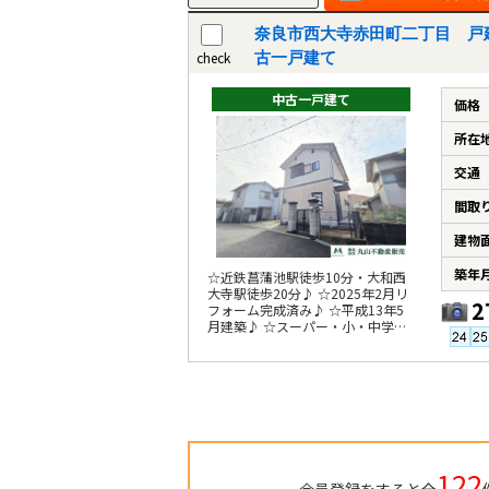
奈良市西大寺赤田町二丁目 戸
check
古一戸建て
中古一戸建て
価格
所在
交通
間取
建物
築年
☆近鉄菖蒲池駅徒歩10分・大和西
大寺駅徒歩20分♪ ☆2025年2月リ
2
フォーム完成済み♪ ☆平成13年5
月建築♪ ☆スーパー・小・中学校
が徒歩10分圏内♪
122