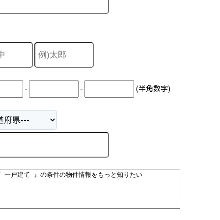
-
-
(半角数字)