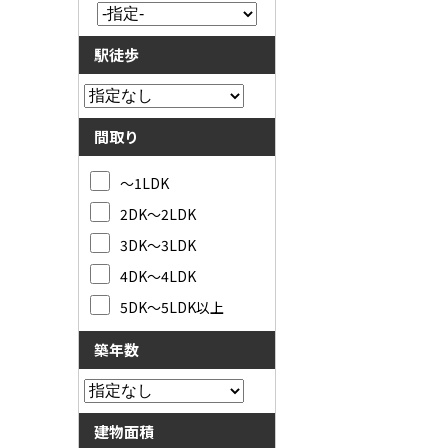
駅徒歩
間取り
～1LDK
2DK～2LDK
3DK～3LDK
4DK～4LDK
5DK～5LDK以上
築年数
建物面積