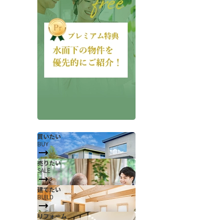
会社概要
当社について
香芝支店紹介ページ
買いたい
BUY
ページ
採用情報
売りたい
SALE
一覧
お知らせ
建てたい
コラム
BUILD
スタッフ紹介
リフォーム