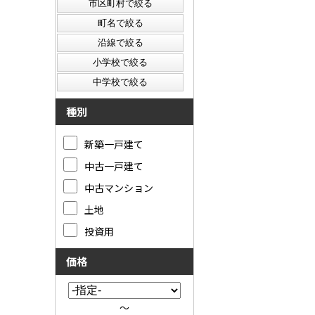
種別
新築一戸建て
中古一戸建て
中古マンション
土地
投資用
価格
～