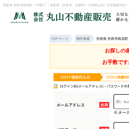
奈良県 奈良市鳥見町 一戸建て ｜奈良県（奈良市・生駒市・大和郡山市）の不動産売却
TOPページ
物件検索
奈良県 奈良市鳥見町
お探しの
お手数です
ログインID(メールアドレス)・パスワードの
メールアドレス
必須
※メー