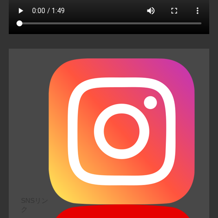
SNSリン
ク