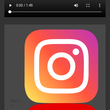
SNSリン
ク