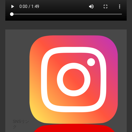
SNSリン
ク