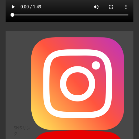
SNSリン
ク