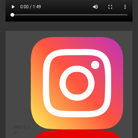
SNSリン
ク