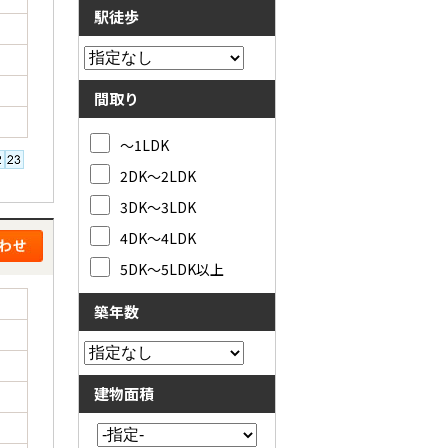
駅徒歩
間取り
～1LDK
2DK～2LDK
3DK～3LDK
4DK～4LDK
5DK～5LDK以上
築年数
建物面積