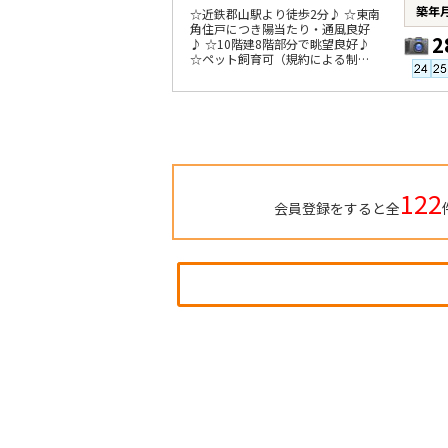
築年
☆近鉄郡山駅より徒歩2分♪ ☆東南
角住戸につき陽当たり・通風良好
2
♪ ☆10階建8階部分で眺望良好♪
☆ペット飼育可（規約による制限
有）♪
122
会員登録をすると全