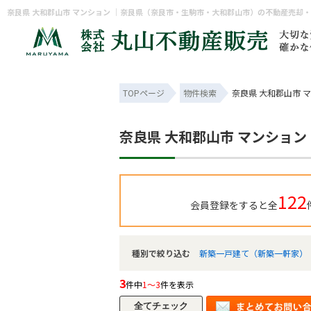
奈良県 大和郡山市 マンション ｜奈良県（奈良市・生駒市・大和郡山市）の不動産売却
TOPページ
物件検索
奈良県 大和郡山市 
奈良県 大和郡山市 マンション
122
会員登録をすると全
種別で絞り込む
新築一戸建て（新築一軒家）
3
件中
1～3
件を表示