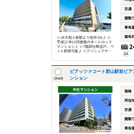
交通
間取
専有
築年
☆JR大和小泉駅より徒歩3分♪ ☆
平成21年10月建築のオートロック
2
マンション♪ ☆7階部分角住戸、ペ
ット飼育可能♪ ☆クリニックやス
ーパー徒歩5分圏内♪
ピアッツァコート郡山駅前ビア
check
ンション
中古マンション
価格
所在
交通
間取
専有