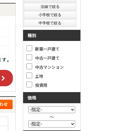
種別
新築一戸建て
中古一戸建て
中古マンション
土地
投資用
価格
～