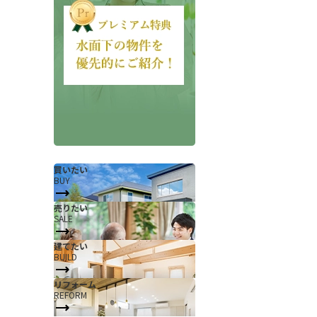
会社概要
当社について
買いたい
BUY
香芝支店紹介ページ
売りたい
SALE
ページ
採用情報
建てたい
一覧
お知らせ
BUILD
コラム
リフォーム
REFORM
スタッフ紹介