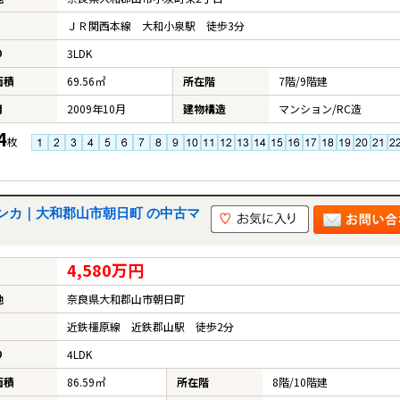
ＪＲ関西本線 大和小泉駅 徒歩3分
り
3LDK
面積
69.56㎡
所在階
7階/9階建
月
2009年10月
建物構造
マンション/RC造
4
枚
ンカ｜大和郡山市朝日町 の中古マ
4,580万円
地
奈良県大和郡山市朝日町
近鉄橿原線 近鉄郡山駅 徒歩2分
り
4LDK
面積
86.59㎡
所在階
8階/10階建