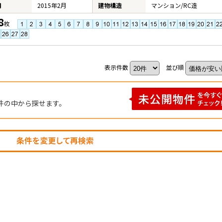
月
2015年2月
建物構造
マンション/RC造
8
枚
表示件数
並び順
件の中から探せます。