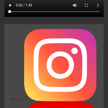
SNSリン
ク