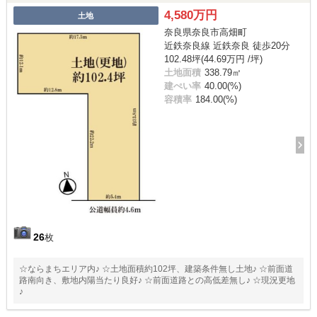
4,580万円
土地
奈良県奈良市高畑町
近鉄奈良線 近鉄奈良 徒歩20分
102.48坪(44.69万円 /坪)
土地面積
338.79㎡
建ぺい率
40.00(%)
容積率
184.00(%)
26
枚
☆ならまちエリア内♪ ☆土地面積約102坪、建築条件無し土地♪ ☆前面道
路南向き、敷地内陽当たり良好♪ ☆前面道路との高低差無し♪ ☆現況更地
♪