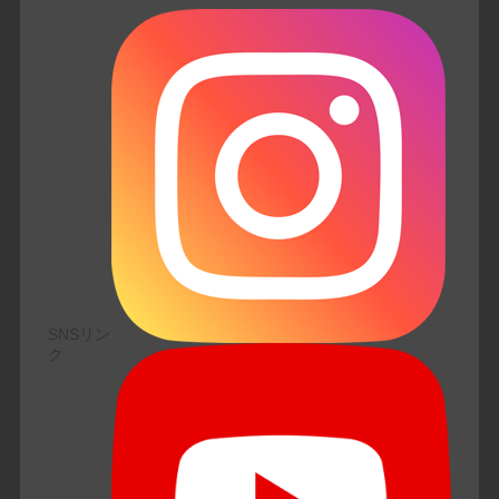
SNSリン
ク