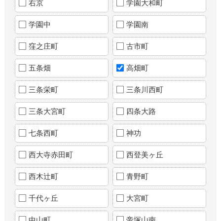
右京
学園大和町
学園中
学園南
窪之庄町
古市町
五条畑
高畑町
三条栄町
三条川西町
三条大宮町
四条大路
七条西町
神功
西大寺赤田町
西登美ヶ丘
西木辻町
青野町
千代ヶ丘
大宮町
中山町
帝塚山南