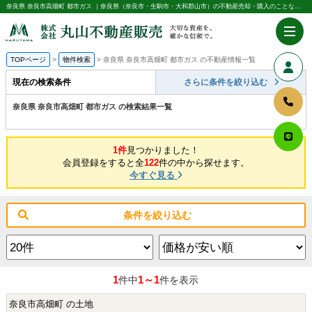
奈良県 奈良市高畑町 都市ガス ｜奈良県（奈良市・生駒市・大和郡山市）の不動産売却・購入のことなら株式会社丸山不動産販売
TOPページ
物件検索
奈良県 奈良市高畑町 都市ガス の不動産情報一覧
現在の検索条件
さらに条件を絞り込む
奈良県 奈良市高畑町 都市ガス の検索結果一覧
1件
見つかりました！
会員登録をすると全
122
件の中から探せます。
今すぐ見る
条件を絞り込む
1
1～1
件中
件を表示
奈良市高畑町 の土地