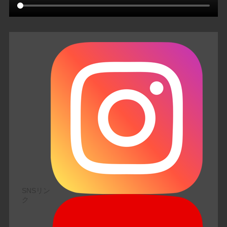
SNSリン
ク