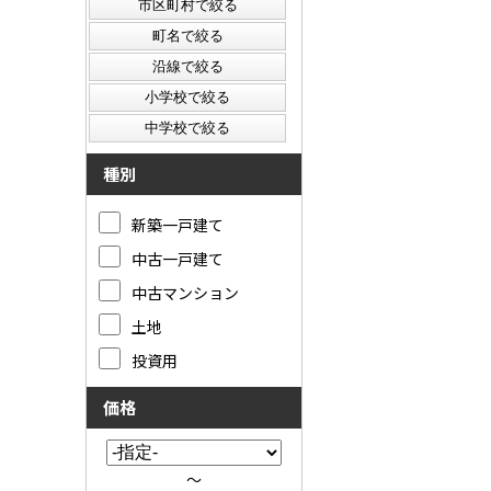
種別
新築一戸建て
中古一戸建て
中古マンション
土地
投資用
価格
～