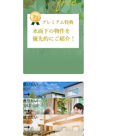
会社概要
当社について
香芝支店紹介ページ
買いたい
BUY
ページ
採用情報
売りたい
SALE
一覧
お知らせ
建てたい
コラム
BUILD
スタッフ紹介
リフォーム