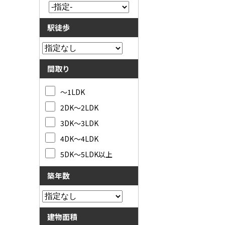
駅徒歩
間取り
～1LDK
2DK～2LDK
3DK～3LDK
4DK～4LDK
5DK～5LDK以上
築年数
建物面積