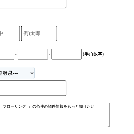
-
-
(半角数字)