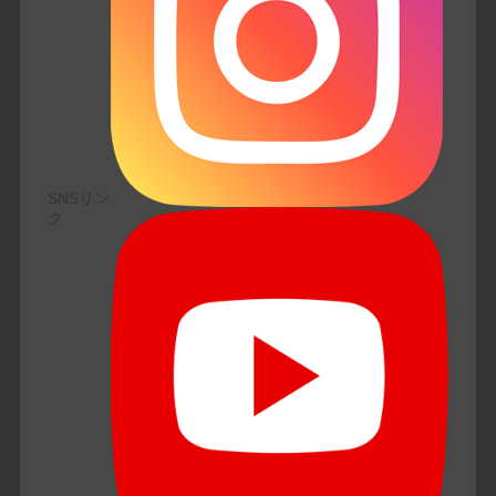
SNSリン
ク