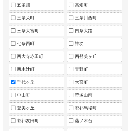
五条畑
高畑町
三条栄町
三条川西町
三条大宮町
四条大路
七条西町
神功
西大寺赤田町
西登美ヶ丘
西木辻町
青野町
千代ヶ丘
大宮町
中山町
帝塚山南
登美ヶ丘
都祁馬場町
都祁友田町
藤ノ木台