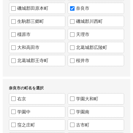
磯城郡田原本町
奈良市
生駒郡三郷町
磯城郡川西町
橿原市
天理市
大和高田市
北葛城郡広陵町
北葛城郡王寺町
桜井市
奈良市の町名を選択
右京
学園大和町
学園中
学園南
窪之庄町
古市町