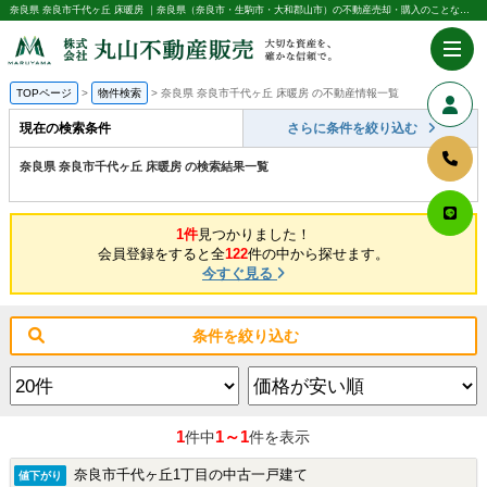
奈良県 奈良市千代ヶ丘 床暖房 ｜奈良県（奈良市・生駒市・大和郡山市）の不動産売却・購入のことなら株式会社丸山不動産販売
TOPページ
物件検索
奈良県 奈良市千代ヶ丘 床暖房 の不動産情報一覧
現在の検索条件
さらに条件を絞り込む
奈良県 奈良市千代ヶ丘 床暖房 の検索結果一覧
1件
見つかりました！
会員登録をすると全
122
件の中から探せます。
今すぐ見る
条件を絞り込む
1
1～1
件中
件を表示
奈良市千代ヶ丘1丁目の中古一戸建て
値下がり