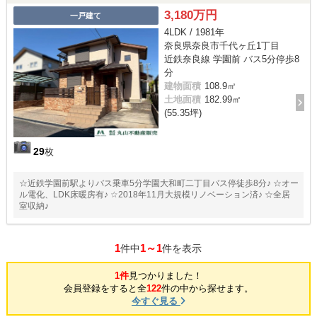
3,180万円
一戸建て
4LDK / 1981年
奈良県奈良市千代ヶ丘1丁目
近鉄奈良線 学園前 バス5分停歩8
分
建物面積
108.9㎡
土地面積
182.99㎡
(55.35坪)
29
枚
☆近鉄学園前駅よりバス乗車5分学園大和町二丁目バス停徒歩8分♪ ☆オー
ル電化、LDK床暖房有♪ ☆2018年11月大規模リノベーション済♪ ☆全居
室収納♪
1
1～1
件中
件を表示
1件
見つかりました！
会員登録をすると全
122
件の中から探せます。
今すぐ見る