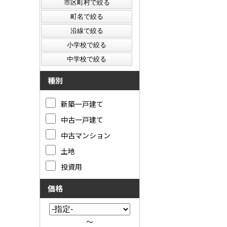
種別
新築一戸建て
中古一戸建て
中古マンション
土地
投資用
価格
～