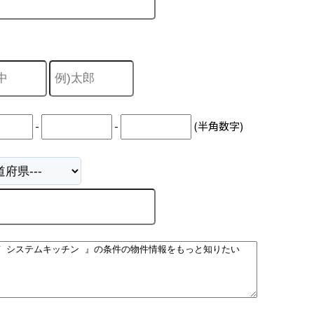
-
-
(半角数字)