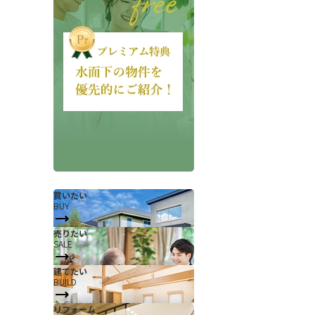
会社概要
当社について
香芝支店紹介ページ
買いたい
BUY
ページ
採用情報
売りたい
SALE
一覧
お知らせ
建てたい
コラム
BUILD
スタッフ紹介
リフォーム