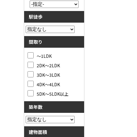
駅徒歩
間取り
～1LDK
2DK～2LDK
3DK～3LDK
4DK～4LDK
5DK～5LDK以上
築年数
建物面積