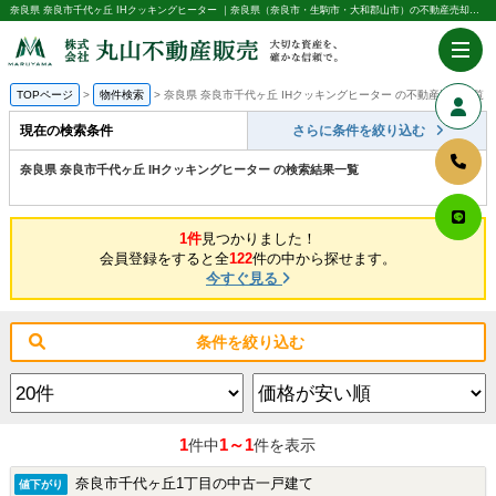
奈良県 奈良市千代ヶ丘 IHクッキングヒーター ｜奈良県（奈良市・生駒市・大和郡山市）の不動産売却・購入のことなら株式会社丸山不動産販売
TOPページ
物件検索
奈良県 奈良市千代ヶ丘 IHクッキングヒーター の不動産情報一覧
現在の検索条件
さらに条件を絞り込む
奈良県 奈良市千代ヶ丘 IHクッキングヒーター の検索結果一覧
1件
見つかりました！
会員登録をすると全
122
件の中から探せます。
今すぐ見る
条件を絞り込む
1
1～1
件中
件を表示
奈良市千代ヶ丘1丁目の中古一戸建て
値下がり