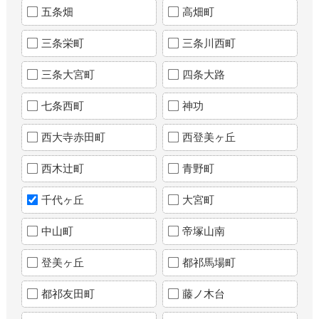
五条畑
高畑町
三条栄町
三条川西町
三条大宮町
四条大路
七条西町
神功
西大寺赤田町
西登美ヶ丘
西木辻町
青野町
千代ヶ丘
大宮町
中山町
帝塚山南
登美ヶ丘
都祁馬場町
都祁友田町
藤ノ木台