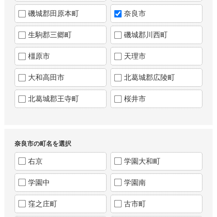
磯城郡田原本町
奈良市
生駒郡三郷町
磯城郡川西町
橿原市
天理市
大和高田市
北葛城郡広陵町
北葛城郡王寺町
桜井市
奈良市の町名を選択
右京
学園大和町
学園中
学園南
窪之庄町
古市町