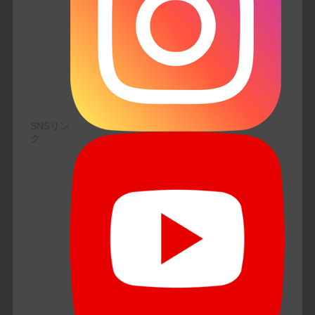
SNSリン
ク