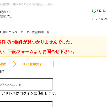
奈良県 奈良市西大寺国見町 エレベーター ｜奈良県（奈良市・生駒市・大和郡山市）の不動産売却・購入のことなら株式会社丸山不動産販売
0742-93
トップ
買い
国見町 エレベーター の不動産情報一覧
条件では物件が見つかりませんでした。
が、下記フォームよりお問合せ下さい。
発行
ルアドレスはログインに使用します。