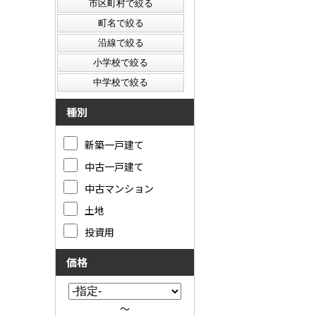
種別
新築一戸建て
中古一戸建て
中古マンション
土地
投資用
価格
～