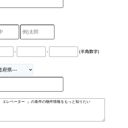
-
-
(半角数字)