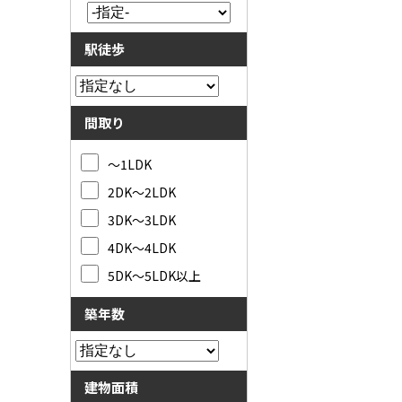
駅徒歩
間取り
～1LDK
2DK～2LDK
3DK～3LDK
4DK～4LDK
5DK～5LDK以上
築年数
建物面積