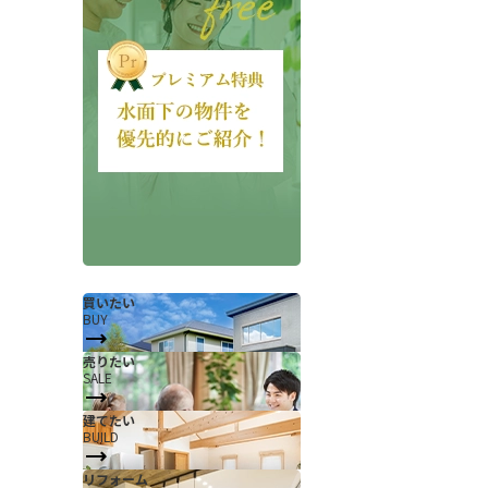
会社概要
当社について
香芝支店紹介ページ
買いたい
BUY
ページ
採用情報
売りたい
SALE
一覧
お知らせ
建てたい
コラム
BUILD
スタッフ紹介
リフォーム