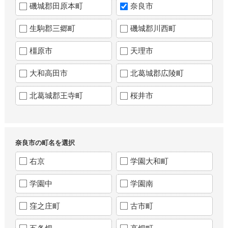
磯城郡田原本町
奈良市
生駒郡三郷町
磯城郡川西町
橿原市
天理市
大和高田市
北葛城郡広陵町
北葛城郡王寺町
桜井市
奈良市の町名を選択
右京
学園大和町
学園中
学園南
窪之庄町
古市町