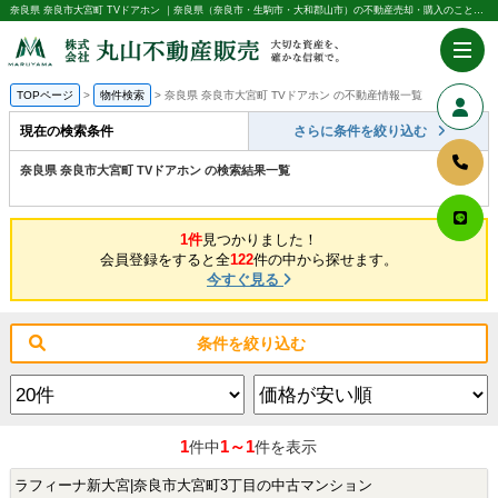
奈良県 奈良市大宮町 TVドアホン ｜奈良県（奈良市・生駒市・大和郡山市）の不動産売却・購入のことなら株式会社丸山不動産販売
TOPページ
物件検索
奈良県 奈良市大宮町 TVドアホン の不動産情報一覧
現在の検索条件
さらに条件を絞り込む
奈良県 奈良市大宮町 TVドアホン の検索結果一覧
1件
見つかりました！
会員登録をすると全
122
件の中から探せます。
今すぐ見る
条件を絞り込む
1
1～1
件中
件を表示
ラフィーナ新大宮|奈良市大宮町3丁目の中古マンション