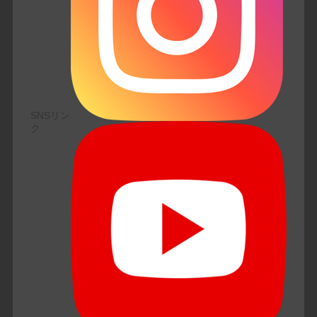
SNSリン
ク