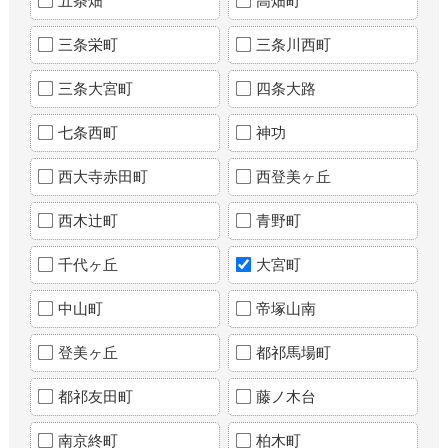
五条畑
高畑町
三条栄町
三条川西町
三条大宮町
四条大路
七条西町
神功
西大寺赤田町
西登美ヶ丘
西木辻町
青野町
千代ヶ丘
大宮町
中山町
帝塚山南
登美ヶ丘
都祁馬場町
都祁友田町
藤ノ木台
南京終町
柏木町