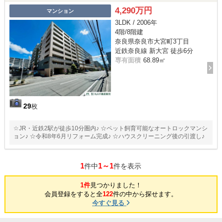
4,290万円
マンション
3LDK / 2006年
4階/8階建
奈良県奈良市大宮町3丁目
近鉄奈良線 新大宮 徒歩6分
専有面積
68.89㎡
29
枚
☆JR・近鉄2駅が徒歩10分圏内♪ ☆ペット飼育可能なオートロックマンシ
ョン♪ ☆令和8年6月リフォーム完成♪ ☆ハウスクリーニング後の引渡し♪
1
1～1
件中
件を表示
1件
見つかりました！
会員登録をすると全
122
件の中から探せます。
今すぐ見る