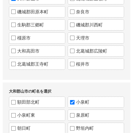
磯城郡田原本町
奈良市
生駒郡三郷町
磯城郡川西町
橿原市
天理市
大和高田市
北葛城郡広陵町
北葛城郡王寺町
桜井市
大和郡山市の町名を選択
額田部北町
小泉町
小泉町東
泉原町
朝日町
野垣内町