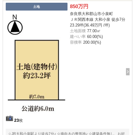
850万円
土地
奈良県大和郡山市小泉町
ＪＲ関西本線 大和小泉 徒歩7分
23.29坪(36.49万円 /坪)
土地面積
77.00㎡
建ぺい率
60.00(%)
容積率
200.00(%)
23
枚
☆JR大和小泉駅より徒歩7分♪ ☆南向きの整形地♪ ☆建築条件無し、お好