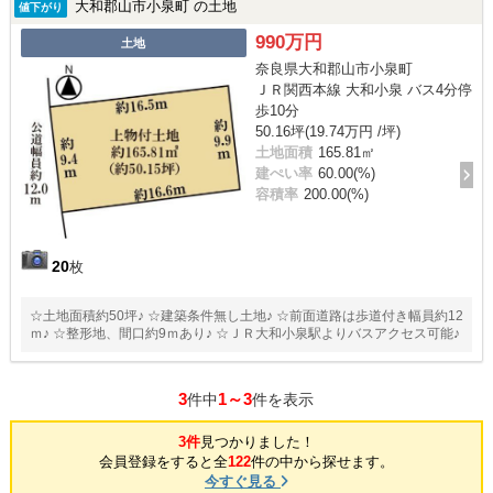
大和郡山市小泉町 の土地
値下がり
990万円
土地
奈良県大和郡山市小泉町
ＪＲ関西本線 大和小泉 バス4分停
歩10分
50.16坪(19.74万円 /坪)
土地面積
165.81㎡
建ぺい率
60.00(%)
容積率
200.00(%)
20
枚
☆土地面積約50坪♪ ☆建築条件無し土地♪ ☆前面道路は歩道付き幅員約12
ｍ♪ ☆整形地、間口約9ｍあり♪ ☆ＪＲ大和小泉駅よりバスアクセス可能♪
3
1～3
件中
件を表示
3件
見つかりました！
会員登録をすると全
122
件の中から探せます。
今すぐ見る