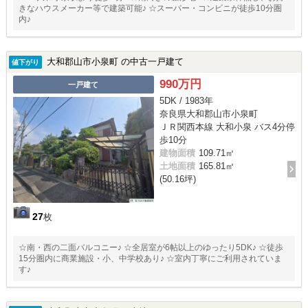
きなハウスメーカー等で建築可能♪ ☆スーパー・コンビニが徒歩10分圏
内♪
大和郡山市小泉町 の中古一戸建て
値下がり
990万円
一戸建て
5DK / 1983年
奈良県大和郡山市小泉町
ＪＲ関西本線 大和小泉 バス4分停
歩10分
建物面積
109.71㎡
土地面積
165.81㎡
(50.16坪)
27
枚
☆南・西の二面バルコニー♪ ☆全居室が6帖以上のゆったり5DK♪ ☆徒歩
15分圏内に商業施設・小、中学校あり♪ ☆室内丁寧にご利用されていま
す♪