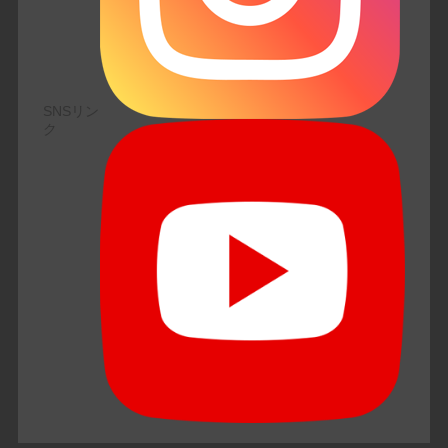
SNSリン
ク