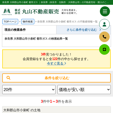
奈良県 大和郡山市小泉町 都市ガス ｜奈良県（奈良市・生駒市・大和郡山市）の不動産売却・購入のことなら株式会社丸山不動産販売
TOPページ
物件検索
奈良県 大和郡山市小泉町 都市ガス の不動産情報一覧
現在の検索条件
さらに条件を絞り込む
奈良県 大和郡山市小泉町 都市ガス の検索結果一覧
3件
見つかりました！
会員登録をすると全
122
件の中から探せます。
今すぐ見る
条件を絞り込む
3
1～3
件中
件を表示
大和郡山市小泉町 の土地