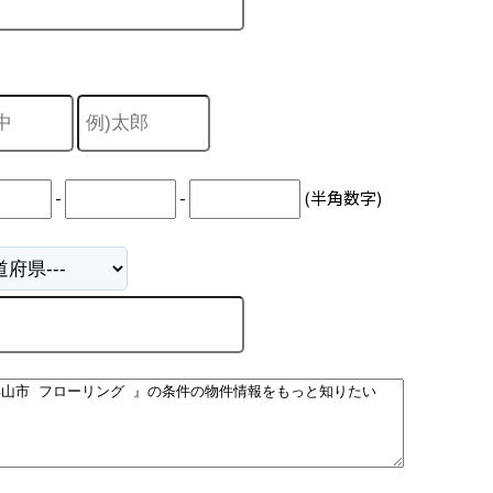
-
-
(半角数字)