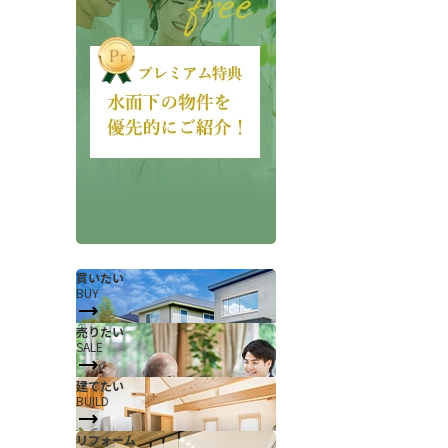
会社概要
当社について
香芝支店紹介ページ
買いたい
BUY
ページ
採用情報
売りたい
SALE
一覧
お知らせ
建てたい
コラム
BUILD
スタッフ紹介
リフォーム