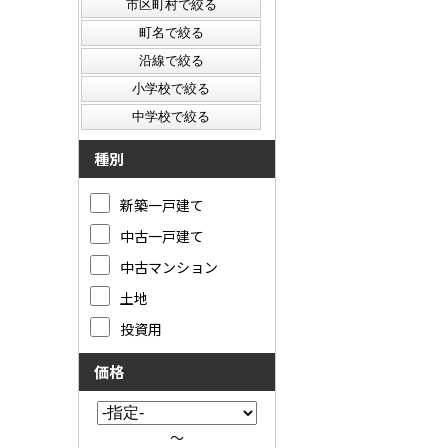
種別
新築一戸建て
中古一戸建て
中古マンション
土地
投資用
価格
～