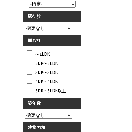
駅徒歩
間取り
～1LDK
2DK～2LDK
3DK～3LDK
4DK～4LDK
5DK～5LDK以上
築年数
建物面積