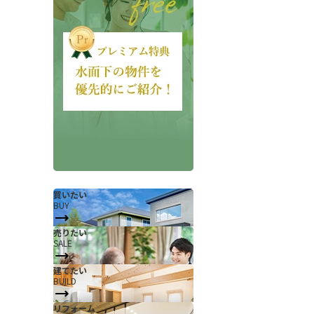
会社概要
当社について
香芝支店紹介ページ
買いたい
BUY
ページ
採用情報
売りたい
SALE
一覧
お知らせ
建てたい
コラム
BUILD
スタッフ紹介
リフォーム