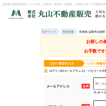
奈良県 生駒市北新町 ペット対応 ｜奈良県（奈良市・生駒市・大和郡山市）の不動産売
TOPページ
物件検索
奈良県 生駒市北新町
お探しの
お手数です
ログインID(メールアドレス)・パスワードの
メールアドレス
必須
※メー