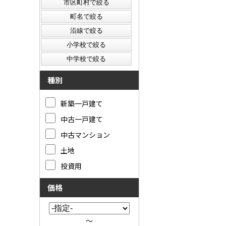
種別
新築一戸建て
中古一戸建て
中古マンション
土地
投資用
価格
～