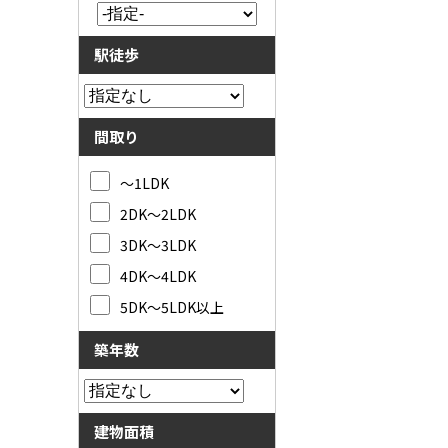
駅徒歩
間取り
～1LDK
2DK～2LDK
3DK～3LDK
4DK～4LDK
5DK～5LDK以上
築年数
建物面積