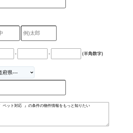
-
-
(半角数字)