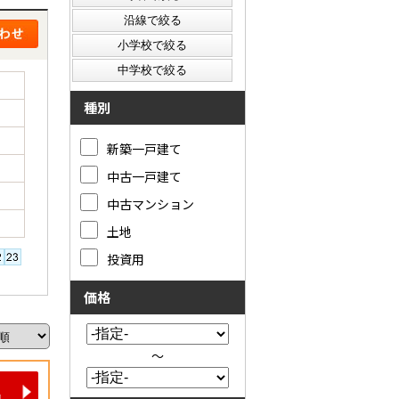
種別
新築一戸建て
中古一戸建て
中古マンション
土地
投資用
価格
～