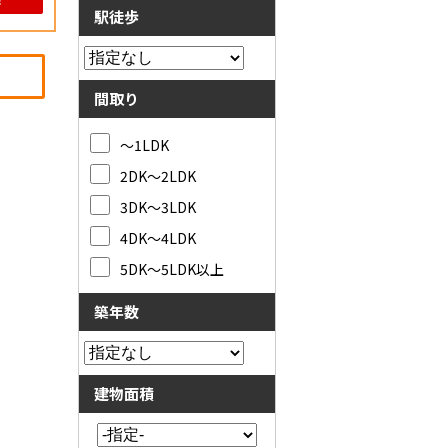
駅徒歩
間取り
～1LDK
2DK～2LDK
3DK～3LDK
4DK～4LDK
5DK～5LDK以上
築年数
建物面積