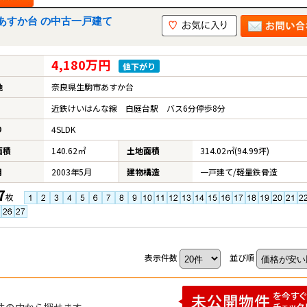
あすか台 の中古一戸建て
4,180万円
値下がり
地
奈良県生駒市あすか台
近鉄けいはんな線 白庭台駅 バス6分停歩8分
り
4SLDK
面積
140.62㎡
土地面積
314.02㎡(94.99坪)
月
2003年5月
建物構造
一戸建て/軽量鉄骨造
7
枚
表示件数
並び順