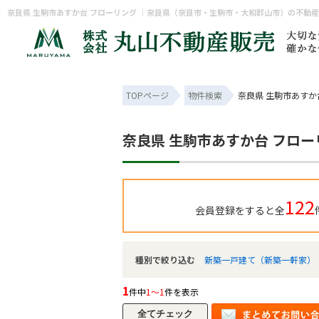
奈良県 生駒市あすか台 フローリング ｜奈良県（奈良市・生駒市・大和郡山市）の不動
TOPページ
物件検索
奈良県 生駒市あすか
奈良県 生駒市あすか台 フロー
122
会員登録をすると全
種別で絞り込む
新築一戸建て（新築一軒家）
1
件中
1～1
件を表示