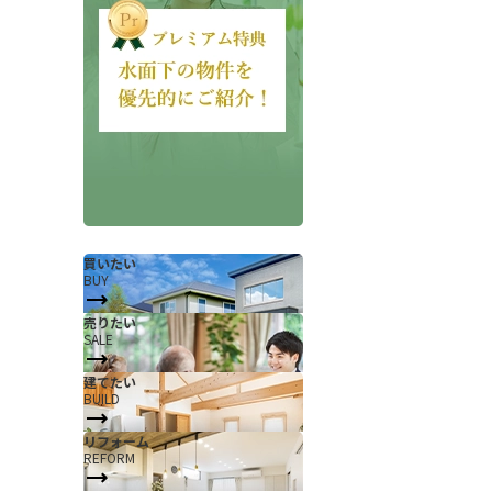
会社概要
当社について
買いたい
BUY
香芝支店紹介ページ
売りたい
SALE
ページ
採用情報
建てたい
一覧
お知らせ
BUILD
コラム
リフォーム
REFORM
スタッフ紹介