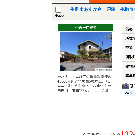
生駒市あすか台 戸建｜生駒市
check
中古一戸建て
価格
所在
交通
間取
建物
築年
☆パナホーム施工の軽量鉄骨造の
4SSLDK♪ ☆全居室6帖以上、バル
2
コニー3カ所♪ ☆オール電化♪ ☆
南東側・南西側バルコニーで陽当
たり・通風・眺望良好♪
122