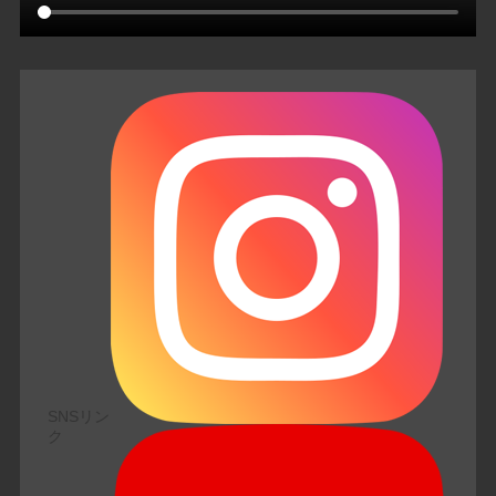
SNSリン
ク