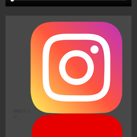
SNSリン
ク