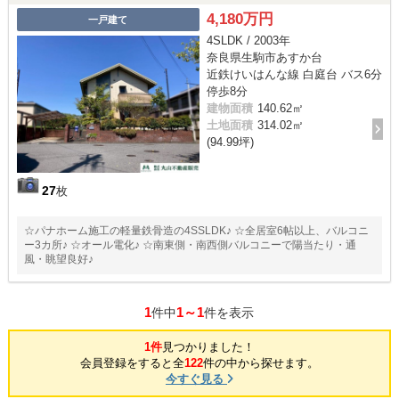
4,180万円
一戸建て
4SLDK / 2003年
奈良県生駒市あすか台
近鉄けいはんな線 白庭台 バス6分
停歩8分
建物面積
140.62㎡
土地面積
314.02㎡
(94.99坪)
27
枚
☆パナホーム施工の軽量鉄骨造の4SSLDK♪ ☆全居室6帖以上、バルコニ
ー3カ所♪ ☆オール電化♪ ☆南東側・南西側バルコニーで陽当たり・通
風・眺望良好♪
1
1～1
件中
件を表示
1件
見つかりました！
会員登録をすると全
122
件の中から探せます。
今すぐ見る