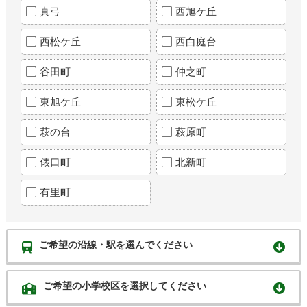
真弓
西旭ケ丘
西松ケ丘
西白庭台
谷田町
仲之町
東旭ケ丘
東松ケ丘
萩の台
萩原町
俵口町
北新町
有里町
ご希望の沿線・駅を選んでください
ご希望の小学校区を選択してください