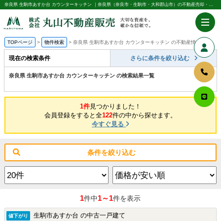
奈良県 生駒市あすか台 カウンターキッチン ｜奈良県（奈良市・生駒市・大和郡山市）の不動産売却・購入のことなら株式会社丸山不動産販売
TOPページ
物件検索
奈良県 生駒市あすか台 カウンターキッチン の不動産情報一覧
現在の検索条件
さらに条件を絞り込む
奈良県 生駒市あすか台 カウンターキッチン の検索結果一覧
1件
見つかりました！
会員登録をすると全
122
件の中から探せます。
今すぐ見る
条件を絞り込む
1
1～1
件中
件を表示
生駒市あすか台 の中古一戸建て
値下がり