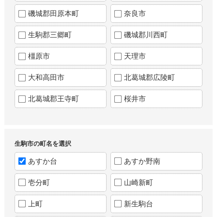
磯城郡田原本町
奈良市
生駒郡三郷町
磯城郡川西町
橿原市
天理市
大和高田市
北葛城郡広陵町
北葛城郡王寺町
桜井市
生駒市の町名を選択
あすか台
あすか野南
壱分町
山崎新町
上町
新生駒台