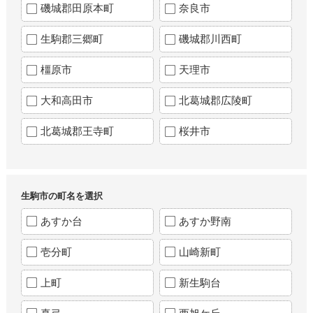
磯城郡田原本町
奈良市
生駒郡三郷町
磯城郡川西町
橿原市
天理市
大和高田市
北葛城郡広陵町
北葛城郡王寺町
桜井市
生駒市の町名を選択
あすか台
あすか野南
壱分町
山崎新町
上町
新生駒台