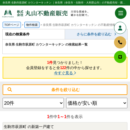
奈良県 生駒市萩原町 カウンターキッチン ｜奈良県（奈良市・生駒市・大和郡山市）の不動産売却・購入のことなら株式会社丸山不動産販売
TOPページ
物件検索
奈良県 生駒市萩原町 カウンターキッチン の不動産情報一覧
現在の検索条件
さらに条件を絞り込む
奈良県 生駒市萩原町 カウンターキッチン の検索結果一覧
1件
見つかりました！
会員登録をすると全
122
件の中から探せます。
今すぐ見る
条件を絞り込む
1
1～1
件中
件を表示
生駒市萩原町 の新築一戸建て