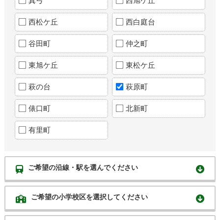
真弓
西旭ケ丘
西松ケ丘
西白庭台
谷田町
仲之町
東旭ケ丘
東松ケ丘
萩の台
萩原町
俵口町
北新町
有里町
ご希望の沿線・駅を選んでください
ご希望の小学校区を選択してください