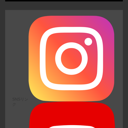
SNSリン
ク