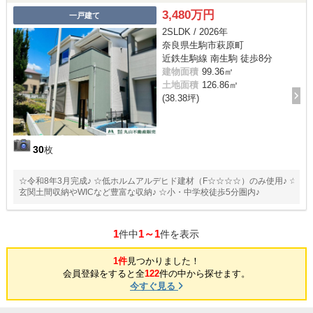
3,480万円
一戸建て
2SLDK / 2026年
奈良県生駒市萩原町
近鉄生駒線 南生駒 徒歩8分
建物面積
99.36㎡
土地面積
126.86㎡
(38.38坪)
30
枚
☆令和8年3月完成♪ ☆低ホルムアルデヒド建材（F☆☆☆☆）のみ使用♪ ☆
玄関土間収納やWICなど豊富な収納♪ ☆小・中学校徒歩5分圏内♪
1
1～1
件中
件を表示
1件
見つかりました！
会員登録をすると全
122
件の中から探せます。
今すぐ見る