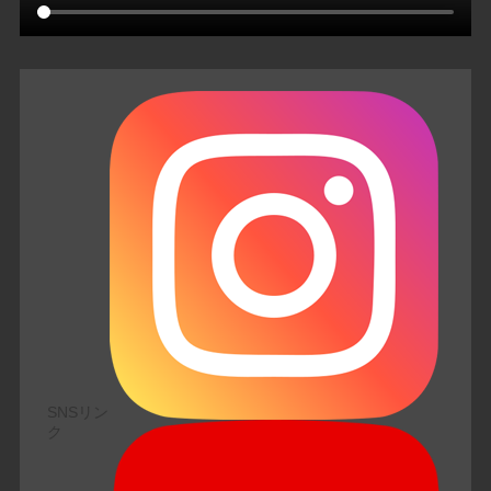
SNSリン
ク