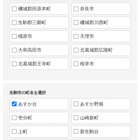
磯城郡田原本町
奈良市
生駒郡三郷町
磯城郡川西町
橿原市
天理市
大和高田市
北葛城郡広陵町
北葛城郡王寺町
桜井市
生駒市の町名を選択
あすか台
あすか野南
壱分町
山崎新町
上町
新生駒台