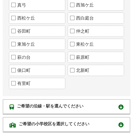
真弓
西旭ケ丘
西松ケ丘
西白庭台
谷田町
仲之町
東旭ケ丘
東松ケ丘
萩の台
萩原町
俵口町
北新町
有里町
ご希望の沿線・駅を選んでください
ご希望の小学校区を選択してください