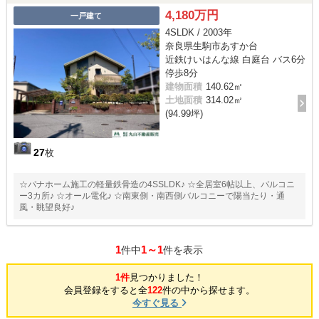
4,180万円
一戸建て
4SLDK / 2003年
奈良県生駒市あすか台
近鉄けいはんな線 白庭台 バス6分
停歩8分
建物面積
140.62㎡
土地面積
314.02㎡
(94.99坪)
27
枚
☆パナホーム施工の軽量鉄骨造の4SSLDK♪ ☆全居室6帖以上、バルコニ
ー3カ所♪ ☆オール電化♪ ☆南東側・南西側バルコニーで陽当たり・通
風・眺望良好♪
1
1～1
件中
件を表示
1件
見つかりました！
会員登録をすると全
122
件の中から探せます。
今すぐ見る