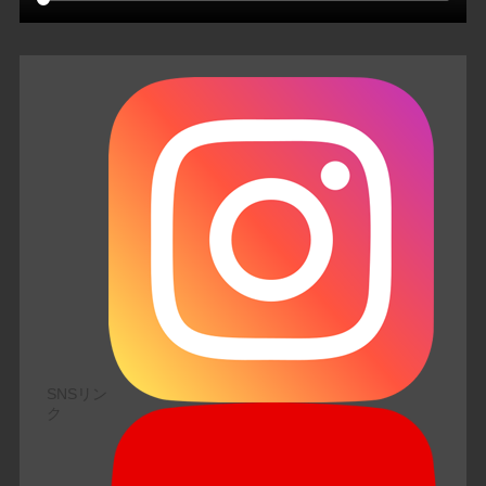
SNSリン
ク