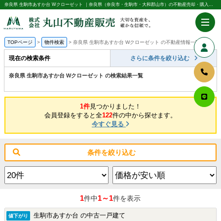
奈良県 生駒市あすか台 Wクローゼット ｜奈良県（奈良市・生駒市・大和郡山市）の不動産売却・購入のことなら株式会社丸山不動産販売
TOPページ
物件検索
奈良県 生駒市あすか台 Wクローゼット の不動産情報一覧
現在の検索条件
さらに条件を絞り込む
奈良県 生駒市あすか台 Wクローゼット の検索結果一覧
1件
見つかりました！
会員登録をすると全
122
件の中から探せます。
今すぐ見る
条件を絞り込む
1
1～1
件中
件を表示
生駒市あすか台 の中古一戸建て
値下がり