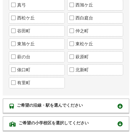
真弓
西旭ケ丘
西松ケ丘
西白庭台
谷田町
仲之町
東旭ケ丘
東松ケ丘
萩の台
萩原町
俵口町
北新町
有里町
ご希望の沿線・駅を選んでください
ご希望の小学校区を選択してください