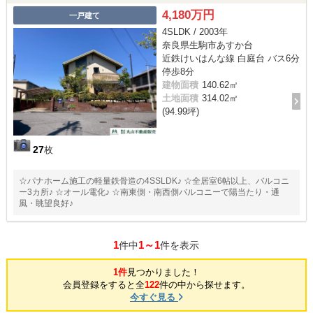
4,180万円
一戸建て
4SLDK / 2003年
奈良県生駒市あすか台
近鉄けいはんな線 白庭台 バス6分
停歩8分
建物面積
140.62㎡
土地面積
314.02㎡
(94.99坪)
27
枚
☆パナホーム施工の軽量鉄骨造の4SSLDK♪ ☆全居室6帖以上、バルコニ
ー3カ所♪ ☆オール電化♪ ☆南東側・南西側バルコニーで陽当たり・通
風・眺望良好♪
1
1～1
件中
件を表示
1件
見つかりました！
会員登録をすると全
122
件の中から探せます。
今すぐ見る