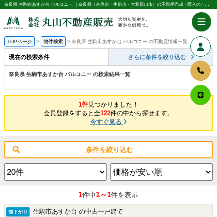
奈良県 生駒市あすか台 バルコニー ｜奈良県（奈良市・生駒市・大和郡山市）の不動産売却・購入のことなら株式会社丸山不動産販売
TOPページ
物件検索
奈良県 生駒市あすか台 バルコニー の不動産情報一覧
現在の検索条件
さらに条件を絞り込む
奈良県 生駒市あすか台 バルコニー の検索結果一覧
1件
見つかりました！
会員登録をすると全
122
件の中から探せます。
今すぐ見る
条件を絞り込む
1
1～1
件中
件を表示
生駒市あすか台 の中古一戸建て
値下がり