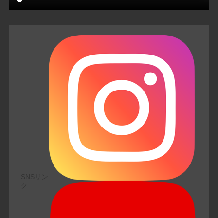
SNSリン
ク