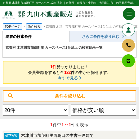
京都府 木津川市加茂町里 カースペース2台以上 ｜奈良県（奈良市・生駒市・大和郡山市）の不動産売却・購入のことなら株式会社丸山不動産販売
TOPページ
物件検索
京都府 木津川市加茂町里 カースペース2台以上 の不動産情報一覧
現在の検索条件
さらに条件を絞り込む
京都府 木津川市加茂町里 カースペース2台以上 の検索結果一覧
1件
見つかりました！
会員登録をすると全
122
件の中から探せます。
今すぐ見る
条件を絞り込む
1
1～1
件中
件を表示
木津川市加茂町里西鳥口の中古一戸建て
値下がり