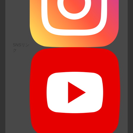
SNSリン
ク