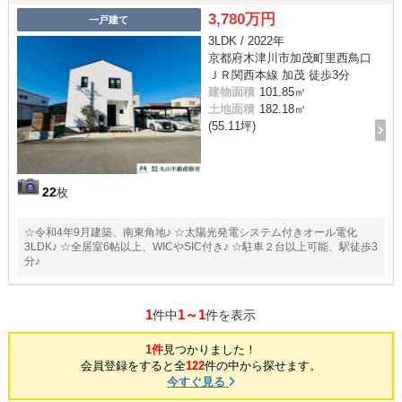
3,780万円
一戸建て
3LDK / 2022年
京都府木津川市加茂町里西鳥口
ＪＲ関西本線 加茂 徒歩3分
建物面積
101.85㎡
土地面積
182.18㎡
(55.11坪)
22
枚
☆令和4年9月建築、南東角地♪ ☆太陽光発電システム付きオール電化
3LDK♪ ☆全居室6帖以上、WICやSIC付き♪ ☆駐車２台以上可能、駅徒歩3
分♪
1
1～1
件中
件を表示
1件
見つかりました！
会員登録をすると全
122
件の中から探せます。
今すぐ見る