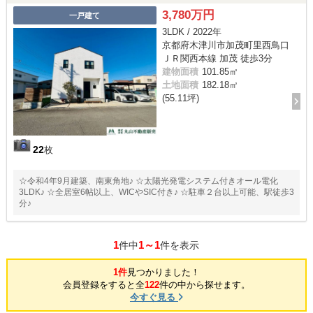
3,780万円
一戸建て
3LDK / 2022年
京都府木津川市加茂町里西鳥口
ＪＲ関西本線 加茂 徒歩3分
建物面積
101.85㎡
土地面積
182.18㎡
(55.11坪)
22
枚
☆令和4年9月建築、南東角地♪ ☆太陽光発電システム付きオール電化
3LDK♪ ☆全居室6帖以上、WICやSIC付き♪ ☆駐車２台以上可能、駅徒歩3
分♪
1
1～1
件中
件を表示
1件
見つかりました！
会員登録をすると全
122
件の中から探せます。
今すぐ見る