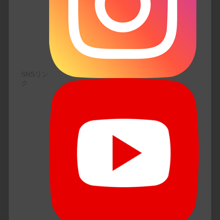
SNSリン
ク