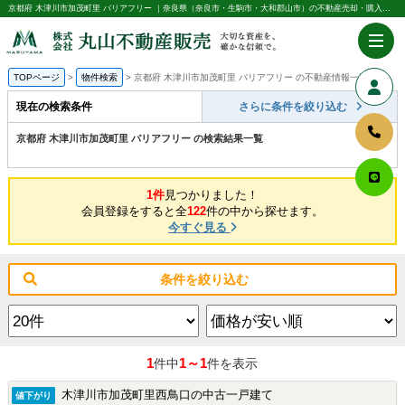
京都府 木津川市加茂町里 バリアフリー ｜奈良県（奈良市・生駒市・大和郡山市）の不動産売却・購入のことなら株式会社丸山不動産販売
TOPページ
物件検索
京都府 木津川市加茂町里 バリアフリー の不動産情報一覧
現在の検索条件
さらに条件を絞り込む
京都府 木津川市加茂町里 バリアフリー の検索結果一覧
1件
見つかりました！
会員登録をすると全
122
件の中から探せます。
今すぐ見る
条件を絞り込む
1
1～1
件中
件を表示
木津川市加茂町里西鳥口の中古一戸建て
値下がり