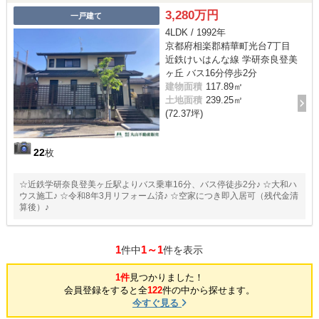
3,280万円
一戸建て
4LDK / 1992年
京都府相楽郡精華町光台7丁目
近鉄けいはんな線 学研奈良登美
ヶ丘 バス16分停歩2分
建物面積
117.89㎡
土地面積
239.25㎡
(72.37坪)
22
枚
☆近鉄学研奈良登美ヶ丘駅よりバス乗車16分、バス停徒歩2分♪ ☆大和ハ
ウス施工♪ ☆令和8年3月リフォーム済♪ ☆空家につき即入居可（残代金清
算後）♪
1
1～1
件中
件を表示
1件
見つかりました！
会員登録をすると全
122
件の中から探せます。
今すぐ見る