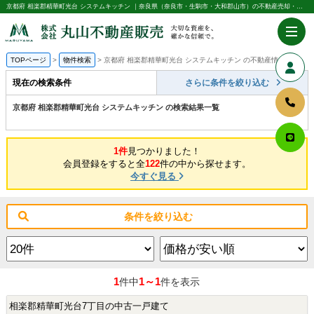
京都府 相楽郡精華町光台 システムキッチン ｜奈良県（奈良市・生駒市・大和郡山市）の不動産売却・購入のことなら株式会社丸山不動産販売
TOPページ
物件検索
京都府 相楽郡精華町光台 システムキッチン の不動産情報一覧
現在の検索条件
さらに条件を絞り込む
京都府 相楽郡精華町光台 システムキッチン の検索結果一覧
1件
見つかりました！
会員登録をすると全
122
件の中から探せます。
今すぐ見る
条件を絞り込む
1
1～1
件中
件を表示
相楽郡精華町光台7丁目の中古一戸建て