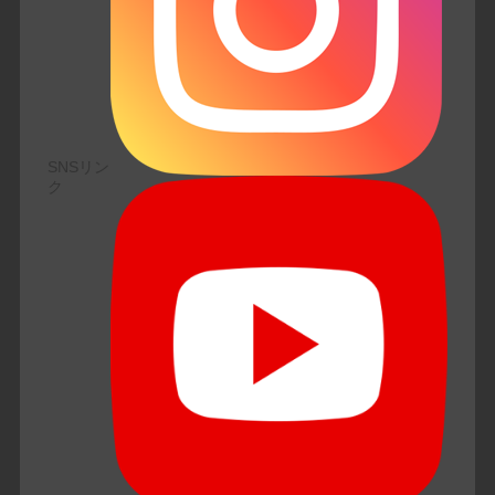
SNSリン
ク