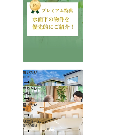
会社概要
当社について
買いたい
BUY
香芝支店紹介ページ
売りたい
SALE
ページ
採用情報
建てたい
一覧
お知らせ
BUILD
コラム
リフォーム
REFORM
スタッフ紹介