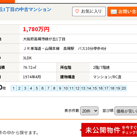
丘1丁目の中古マンション
1,780万円
地
大阪府高槻市緑が丘1丁目
ＪＲ東海道・山陽本線 高槻駅 バス10分停歩4分
り
3LDK
面積
76.72㎡
所在階
2階/7階建
月
1974年4月
建物構造
マンション/RC造
0
枚
表示件数
並び順
件の中から探せます。