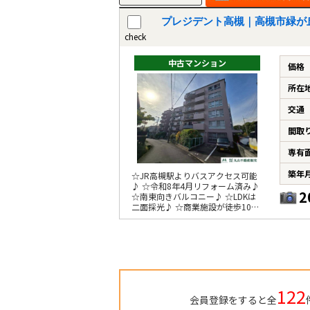
プレジデント高槻｜高槻市緑が
check
中古マンション
価格
所在
交通
間取
専有
築年
☆JR高槻駅よりバスアクセス可能
♪ ☆令和8年4月リフォーム済み♪
2
☆南東向きバルコニー♪ ☆LDKは
二面採光♪ ☆商業施設が徒歩10分
圏内♪
122
会員登録をすると全