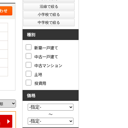
種別
新築一戸建て
中古一戸建て
中古マンション
土地
投資用
価格
～