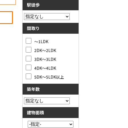
駅徒歩
間取り
～1LDK
2DK～2LDK
3DK～3LDK
4DK～4LDK
5DK～5LDK以上
築年数
建物面積