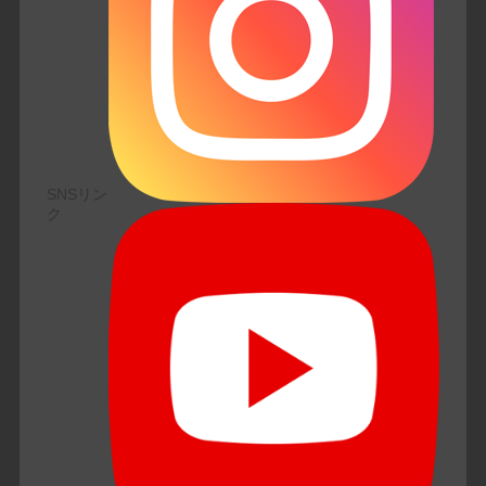
SNSリン
ク