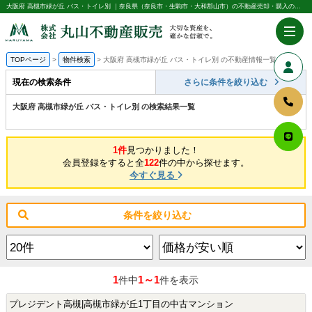
大阪府 高槻市緑が丘 バス・トイレ別 ｜奈良県（奈良市・生駒市・大和郡山市）の不動産売却・購入のことなら株式会社丸山不動産販売
TOPページ
物件検索
大阪府 高槻市緑が丘 バス・トイレ別 の不動産情報一覧
現在の検索条件
さらに条件を絞り込む
大阪府 高槻市緑が丘 バス・トイレ別 の検索結果一覧
1件
見つかりました！
会員登録をすると全
122
件の中から探せます。
今すぐ見る
条件を絞り込む
1
1～1
件中
件を表示
プレジデント高槻|高槻市緑が丘1丁目の中古マンション