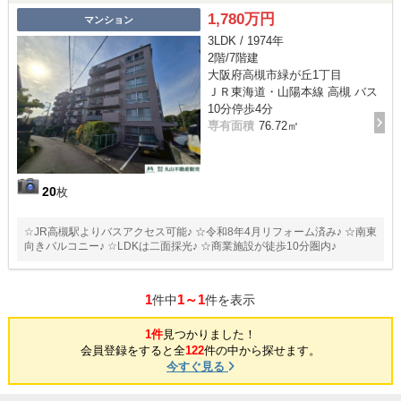
1,780万円
マンション
3LDK / 1974年
2階/7階建
大阪府高槻市緑が丘1丁目
ＪＲ東海道・山陽本線 高槻 バス
10分停歩4分
専有面積
76.72㎡
20
枚
☆JR高槻駅よりバスアクセス可能♪ ☆令和8年4月リフォーム済み♪ ☆南東
向きバルコニー♪ ☆LDKは二面採光♪ ☆商業施設が徒歩10分圏内♪
1
1～1
件中
件を表示
1件
見つかりました！
会員登録をすると全
122
件の中から探せます。
今すぐ見る