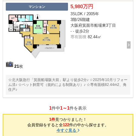
5,980万円
マンション
3SLDK / 2005年
3階/26階建
大阪府箕面市船場東3丁目
- - 徒歩2分
専有面積
82.44㎡
21
枚
☆北大阪急行「箕面船場阪大前」駅より徒歩2分♪ ☆2025年10月リフォー
ム済♪ ☆ペット飼育可（規約による制限あり）♪ ☆専有面積82.44m2、角
住戸♪
1
1～1
件中
件を表示
1件
見つかりました！
会員登録をすると全
122
件の中から探せます。
今すぐ見る