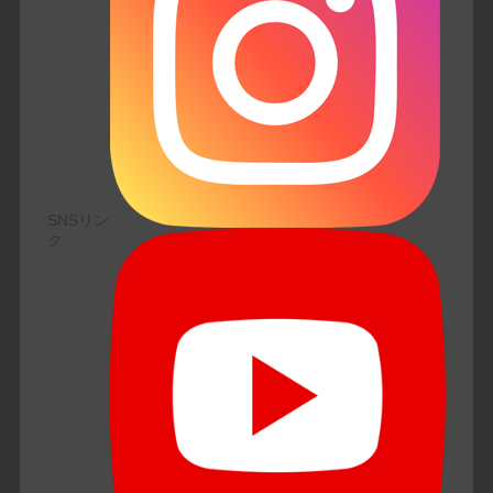
SNSリン
ク