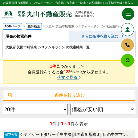
大阪府 箕面市船場東 システムキッチン ｜奈良県（奈良市・生駒市・大和郡山市）の不動産売却・購入のことなら株式会社丸山不動産販売
TOPページ
物件検索
大阪府 箕面市船場東 システムキッチン の不動産情報一覧
現在の検索条件
さらに条件を絞り込む
大阪府 箕面市船場東 システムキッチン の検索結果一覧
1件
見つかりました！
会員登録をすると全
122
件の中から探せます。
今すぐ見る
条件を絞り込む
1
1～1
件中
件を表示
シティゲートタワー千里中央|箕面市船場東3丁目の中古マンション
値下がり