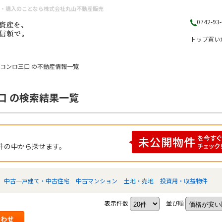
却・購入のことなら株式会社丸山不動産販売
0742-93
トップ
買い
 コンロ三口 の不動産情報一覧
口 の検索結果一覧
件の中から探せます。
中古一戸建て・中古住宅
中古マンション
土地・売地
投資用・収益物件
表示件数
並び順