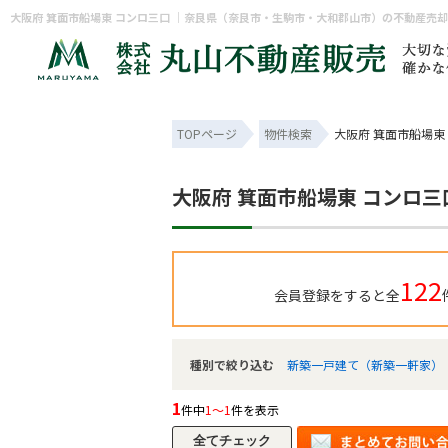
大阪府 箕面市船場東 コンロ三口 ｜奈良県（奈良市・生駒市・大和郡山市）の不動産売
TOPページ
物件検索
大阪府 箕面市船場東
大阪府 箕面市船場東 コンロ三
122
会員登録をすると全
種別で絞り込む
新築一戸建て（新築一軒家）
1
件中
1～1
件を表示