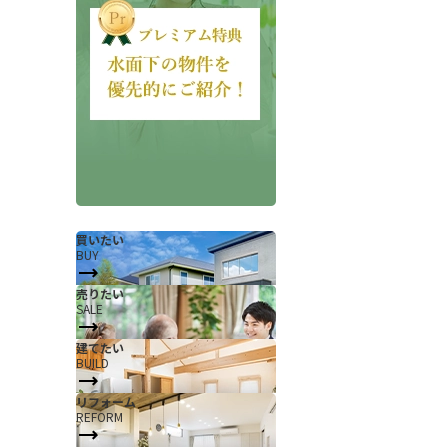
会社概要
当社について
買いたい
BUY
香芝支店紹介ページ
売りたい
SALE
ページ
採用情報
建てたい
一覧
お知らせ
BUILD
コラム
リフォーム
REFORM
スタッフ紹介