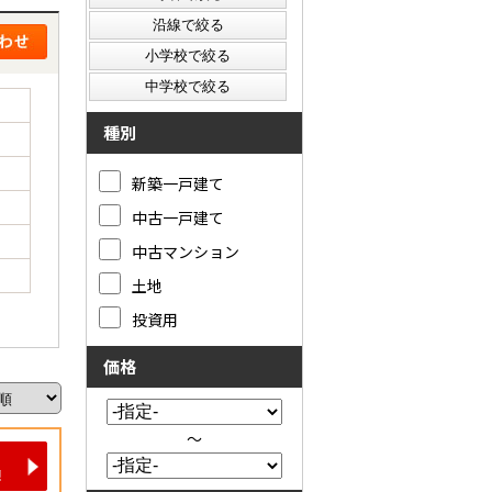
種別
新築一戸建て
中古一戸建て
中古マンション
土地
投資用
価格
～