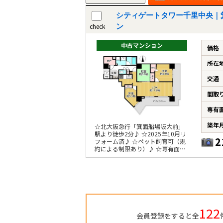
シティゲートタワー千里中央｜
check
ン
中古マンション
価格
所在
交通
間取
専有
築年
☆北大阪急行「箕面船場阪大前」
駅より徒歩2分♪ ☆2025年10月リ
2
フォーム済♪ ☆ペット飼育可（規
約による制限あり）♪ ☆専有面積
82.44m2、角住戸♪
122
会員登録をすると全