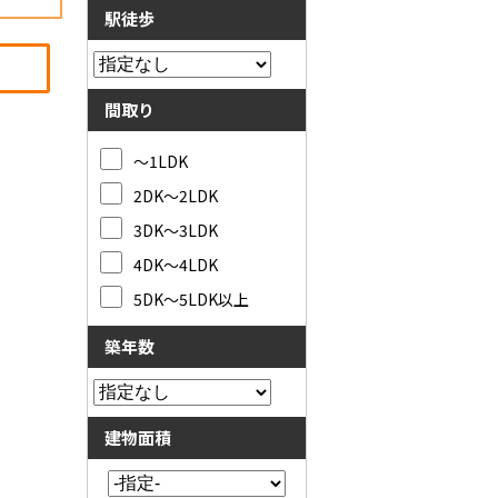
駅徒歩
間取り
～1LDK
2DK～2LDK
3DK～3LDK
4DK～4LDK
5DK～5LDK以上
築年数
建物面積