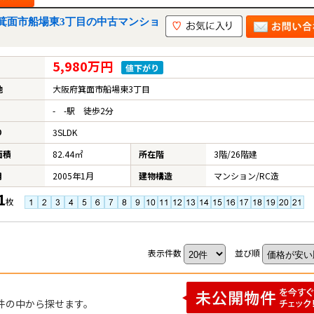
箕面市船場東3丁目の中古マンショ
5,980万円
値下がり
地
大阪府箕面市船場東3丁目
- -駅 徒歩2分
り
3SLDK
面積
82.44㎡
所在階
3階/26階建
月
2005年1月
建物構造
マンション/RC造
1
枚
表示件数
並び順
件の中から探せます。