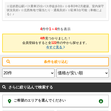
☆近鉄郡山駅バス乗車15分バス停徒歩3分♪ ☆令和3年2月建築、室内保守
状況良好♪ ☆北西角地で陽当たり・通風良好♪ ☆駐車3台可能（車種によ
る）♪
4
1～4
件中
件を表示
4件
見つかりました！
会員登録をすると全
122
件の中から探せます。
今すぐ見る
条件を絞り込む
さらに絞り込んで検索する
ご希望のエリアを選んでください