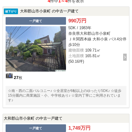
4
1～4
件中
件を表示
大和郡山市小泉町 の中古一戸建て
値下がり
990万円
一戸建て
5DK / 1983年
奈良県大和郡山市小泉町
ＪＲ関西本線 大和小泉 バス4分停
歩10分
建物面積
109.71㎡
土地面積
165.81㎡
(50.16坪)
27
枚
☆南・西の二面バルコニー♪ ☆全居室が6帖以上のゆったり5DK♪ ☆徒歩
15分圏内に商業施設・小、中学校あり♪ ☆室内丁寧にご利用されていま
す♪
大和郡山市小泉町 の中古一戸建て
1,749万円
一戸建て