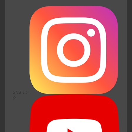
SNSリン
ク