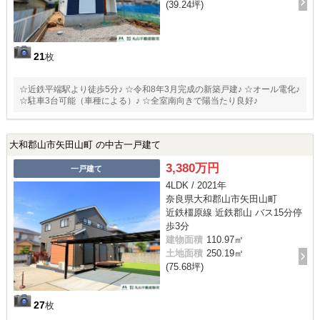
(39.24坪)
21
枚
☆近鉄平端駅より徒歩5分♪ ☆令和8年3月完成の新築戸建♪ ☆オール電化♪
☆駐車3台可能（車種による）♪ ☆全室南向きで陽当たり良好♪
大和郡山市矢田山町 の中古一戸建て
3,380万円
一戸建て
4LDK / 2021年
奈良県大和郡山市矢田山町
近鉄橿原線 近鉄郡山 バス15分停
歩3分
建物面積
110.97㎡
土地面積
250.19㎡
(75.68坪)
27
枚