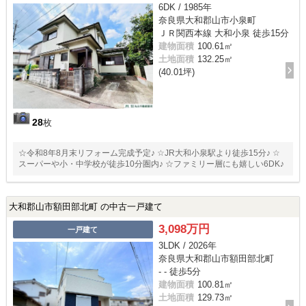
6DK / 1985年
奈良県大和郡山市小泉町
ＪＲ関西本線 大和小泉 徒歩15分
建物面積
100.61㎡
土地面積
132.25㎡
(40.01坪)
28
枚
☆令和8年8月末リフォーム完成予定♪ ☆JR大和小泉駅より徒歩15分♪ ☆
スーパーや小・中学校が徒歩10分圏内♪ ☆ファミリー層にも嬉しい6DK♪
大和郡山市額田部北町 の中古一戸建て
3,098万円
一戸建て
3LDK / 2026年
奈良県大和郡山市額田部北町
- - 徒歩5分
建物面積
100.81㎡
土地面積
129.73㎡