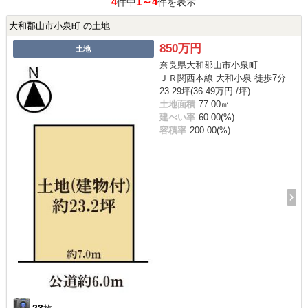
4
1～4
件中
件を表示
大和郡山市小泉町 の土地
850万円
土地
奈良県大和郡山市小泉町
ＪＲ関西本線 大和小泉 徒歩7分
23.29坪(36.49万円 /坪)
土地面積
77.00㎡
建ぺい率
60.00(%)
容積率
200.00(%)
23