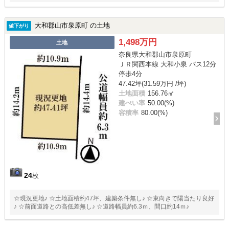
大和郡山市泉原町 の土地
値下がり
1,498万円
土地
奈良県大和郡山市泉原町
ＪＲ関西本線 大和小泉 バス12分
停歩4分
47.42坪(31.59万円 /坪)
土地面積
156.76㎡
建ぺい率
50.00(%)
容積率
80.00(%)
24
枚
☆現況更地♪ ☆土地面積約47坪、建築条件無し♪ ☆東向きで陽当たり良好
♪ ☆前面道路との高低差無し♪ ☆道路幅員約6.3ｍ、間口約14ｍ♪