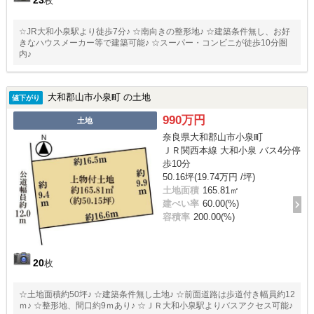
枚
☆JR大和小泉駅より徒歩7分♪ ☆南向きの整形地♪ ☆建築条件無し、お好
きなハウスメーカー等で建築可能♪ ☆スーパー・コンビニが徒歩10分圏
内♪
大和郡山市小泉町 の土地
値下がり
990万円
土地
奈良県大和郡山市小泉町
ＪＲ関西本線 大和小泉 バス4分停
歩10分
50.16坪(19.74万円 /坪)
土地面積
165.81㎡
建ぺい率
60.00(%)
容積率
200.00(%)
20
枚
☆土地面積約50坪♪ ☆建築条件無し土地♪ ☆前面道路は歩道付き幅員約12
ｍ♪ ☆整形地、間口約9ｍあり♪ ☆ＪＲ大和小泉駅よりバスアクセス可能♪