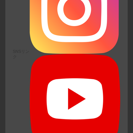
SNSリン
ク