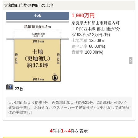
大和郡山市野垣内町 の土地
1,980万円
土地
奈良県大和郡山市野垣内町
ＪＲ関西本線 郡山 徒歩7分
37.93坪(52.2万円 /坪)
土地面積
125.39㎡
建ぺい率
60.00(%)
容積率
180.00(%)
27
枚
☆JR郡山駅より徒歩7分、近鉄郡山駅より徒歩21分。2沿線利用可能♪ ☆
建築条件無し、お好きなハウスメーカーで建築可能♪ ☆更地渡しで建物解
体の手間無し♪
4
1～4
件中
件を表示