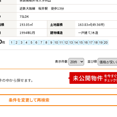
地
奈良県桜井市大字外山
近鉄大阪線 桜井駅 徒歩13分
り
7SLDK
面積
193.05㎡
土地面積
163.83㎡(49.56坪)
月
1994年1月
建物構造
一戸建て/木造
0
枚
表示件数
並び順
件の中から探せます。