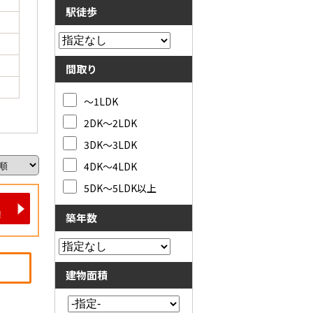
駅徒歩
間取り
～1LDK
2DK～2LDK
3DK～3LDK
4DK～4LDK
5DK～5LDK以上
築年数
建物面積