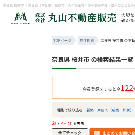
奈良県 桜井市 ｜奈良県（奈良市・生駒市・大和郡山市）の不動産売却・購入のことな
TOPページ
物件検索
奈良県 桜井市 の不
奈良県 桜井市 の検索結果一覧
122
会員登録をすると全
種別で絞り込む
新築一戸建て（新築一軒家）
2
件中
1～2
件を表示