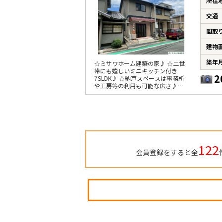
所在
交通
間取
建物
築年
☆ミサワホーム建築の家♪ ☆二世
帯にも嬉しいミニキッチン付き
2
7SLDK♪ ☆納戸スペースは事務所
や工房等の利用も可能な広さ♪
☆WICなど豊富な収納あり♪
122
会員登録をすると全