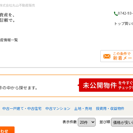
ら株式会社丸山不動産販売
0742-93
トップ
買い
動産情報一覧
件の中から探せます。
中古一戸建て・中古住宅
中古マンション
土地・売地
投資用・収益物件
表示件数
並び順