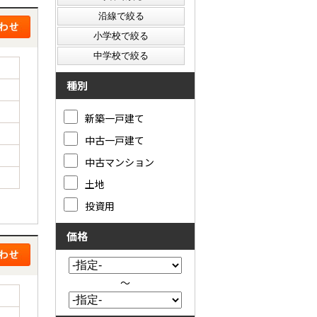
種別
新築一戸建て
中古一戸建て
中古マンション
土地
投資用
価格
～