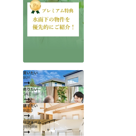
会社概要
当社について
買いたい
BUY
香芝支店紹介ページ
売りたい
SALE
ページ
採用情報
建てたい
一覧
お知らせ
BUILD
コラム
リフォーム
REFORM
スタッフ紹介