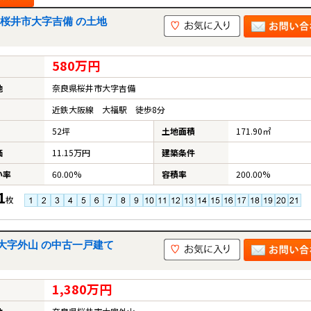
桜井市大字吉備 の土地
580万円
地
奈良県桜井市大字吉備
近鉄大阪線 大福駅 徒歩8分
52坪
土地面積
171.90㎡
価
11.15万円
建築条件
い率
60.00%
容積率
200.00%
1
枚
大字外山 の中古一戸建て
1,380万円