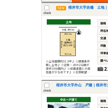
桜井市大字吉備 土地｜
NEW
check
土地
価格
所在
交通
坪数
坪単
建ぺ
☆土地面積約51.9坪♪ ☆建築条件
無し土地♪ ☆近鉄・JRの2沿線が
2
徒歩10分圏内♪ ☆前面道路との高
低差が少なめです♪ ☆北側眺望良
好♪
桜井市大字外山 戸建｜桜井市
check
中古一戸建て
価格